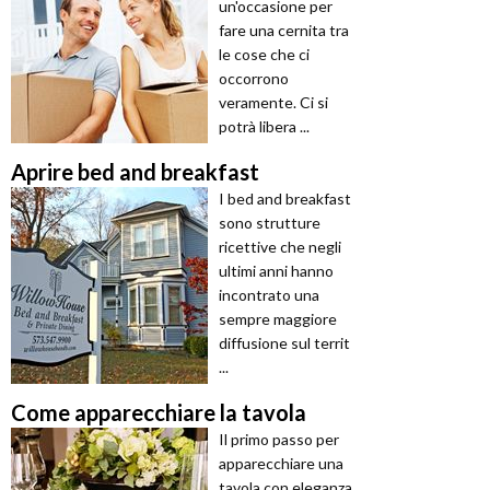
un'occasione per
fare una cernita tra
le cose che ci
occorrono
veramente. Ci si
potrà libera ...
Aprire bed and breakfast
I bed and breakfast
sono strutture
ricettive che negli
ultimi anni hanno
incontrato una
sempre maggiore
diffusione sul territ
...
Come apparecchiare la tavola
Il primo passo per
apparecchiare una
tavola con eleganza