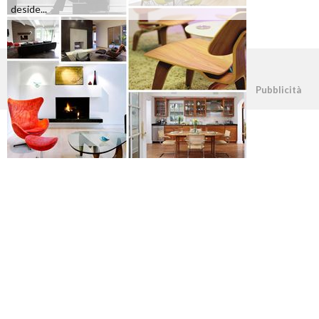
deside...
©2026 - casapratica.org - p.iva 03338800984
Pubblicità