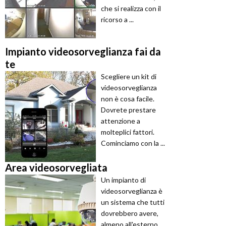
che si realizza con il
ricorso a ...
Impianto videosorveglianza fai da
te
Scegliere un kit di
videosorveglianza
non è cosa facile.
Dovrete prestare
attenzione a
molteplici fattori.
Cominciamo con la ...
Area videosorvegliata
Un impianto di
videosorveglianza è
un sistema che tutti
dovrebbero avere,
almeno all'esterno