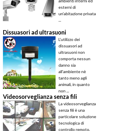
ambienti interni ed
esterni di
un'abitazione privata
...
Dissuasori ad ultrasuoni
L'utilizzo dei
dissuasori ad
ultrasuoni non
comporta nessun
danno sia
all'ambiente nè
tanto meno agli
animali, in quanto
non ...
Videosorveglianza senza fili
La videosorveglianza
senza fili è una
particolare soluzione
tecnologica di
controllo remoto,