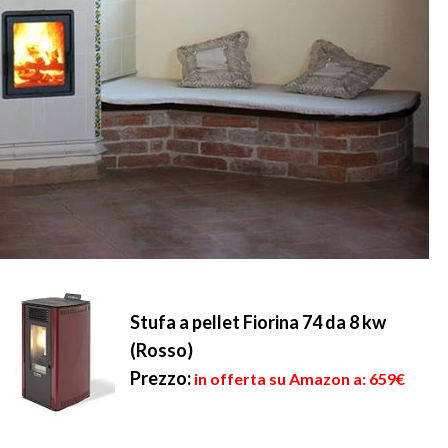
Stufa a pellet Fiorina 74 da 8 kw
(Rosso)
Prezzo:
in offerta su Amazon a: 659€