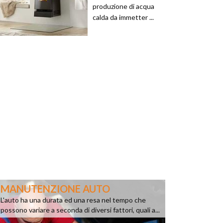
produzione di acqua
calda da immetter ...
MANUTENZIONE AUTO
L'auto ha una durata ed una resa nel tempo che
possono variare a seconda di diversi fattori, quali a...