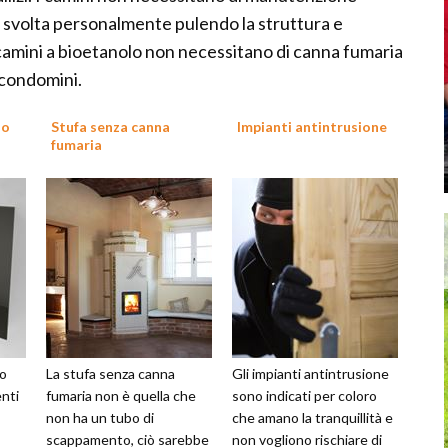
e svolta personalmente pulendo la struttura e
I camini a bioetanolo non necessitano di canna fumaria
 condomini.
lo
Stufa senza canna
Impianti antintrusione
fumaria
lo
La stufa senza canna
Gli impianti antintrusione
nti
fumaria non è quella che
sono indicati per coloro
non ha un tubo di
che amano la tranquillità e
scappamento, ciò sarebbe
non vogliono rischiare di