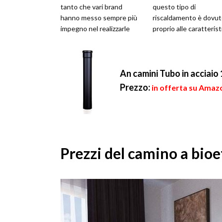
tanto che vari brand
questo tipo di
hanno messo sempre più
riscaldamento è dovu
impegno nel realizzarle
proprio alle caratteris
ricercando quei des...
del combustibile usato.
bioetano...
An camini Tubo in acciaio
Prezzo:
in offerta su Amazo
Prezzi del camino a bio