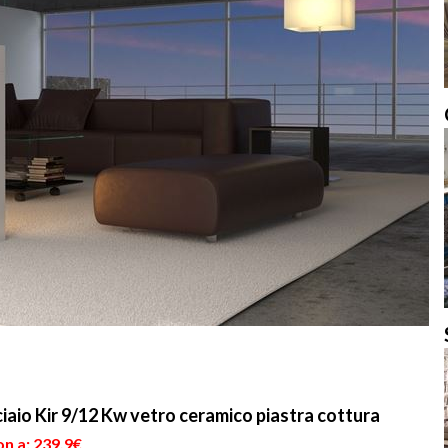
iaio Kir 9/12 Kw vetro ceramico piastra cottura
n a: 239,9€