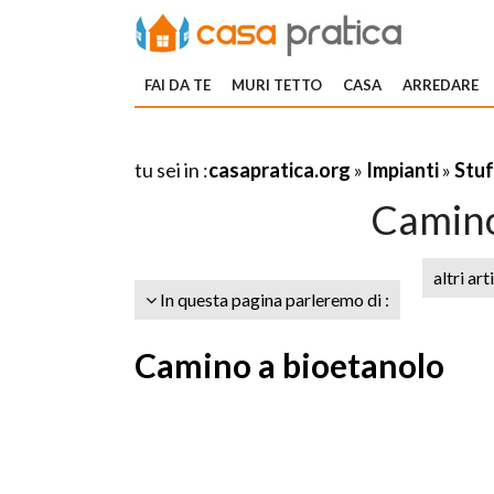
FAI DA TE
MURI TETTO
CASA
ARREDARE
tu sei in :
casapratica.org
»
Impianti
»
Stuf
Camino
altri art
In questa pagina parleremo di :
Camino a bioetanolo