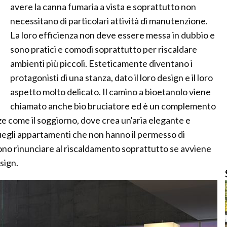
avere la canna fumaria a vista e soprattutto non
necessitano di particolari attività di manutenzione.
La loro efficienza non deve essere messa in dubbio e
sono pratici e comodi soprattutto per riscaldare
ambienti più piccoli. Esteticamente diventano i
protagonisti di una stanza, dato il loro design e il loro
aspetto molto delicato. Il camino a bioetanolo viene
chiamato anche bio bruciatore ed è un complemento
ze come il soggiorno, dove crea un'aria elegante e
uegli appartamenti che non hanno il permesso di
ono rinunciare al riscaldamento soprattutto se avviene
sign.