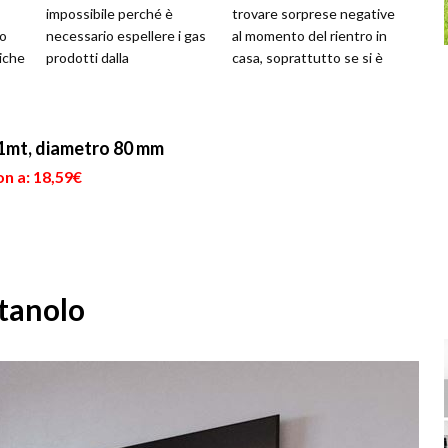
impossibile perché è
trovare sorprese negative
to
necessario espellere i gas
al momento del rientro in
tiche
prodotti dalla
casa, soprattutto se si è
 Il
combustione, bensì si
costretti a lung...
tratta di un tubo di 8 cm ...
 1mt, diametro 80 mm
n a: 18,59€
etanolo