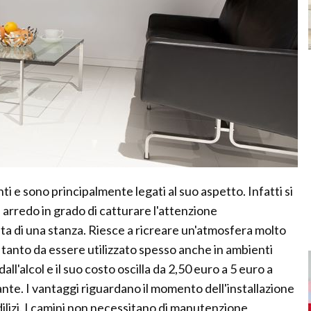
i e sono principalmente legati al suo aspetto. Infatti si
 arredo in grado di catturare l'attenzione
a di una stanza. Riesce a ricreare un'atmosfera molto
tanto da essere utilizzato spesso anche in ambienti
all'alcol e il suo costo oscilla da 2,50 euro a 5 euro a
ldante. I vantaggi riguardano il momento dell'installazione
dilizi. I camini non necessitano di manutenzione