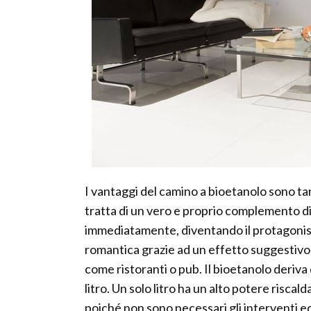
I vantaggi del camino a bioetanolo sono tant
tratta di un vero e proprio complemento di
immediatamente, diventando il protagonist
romantica grazie ad un effetto suggestivo 
come ristoranti o pub. Il bioetanolo deriva d
litro. Un solo litro ha un alto potere risca
poiché non sono necessari gli interventi e