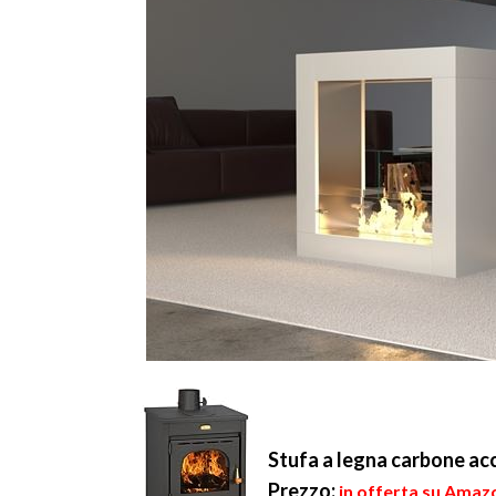
Stufa a legna carbone acc
Prezzo:
in offerta su Amazo