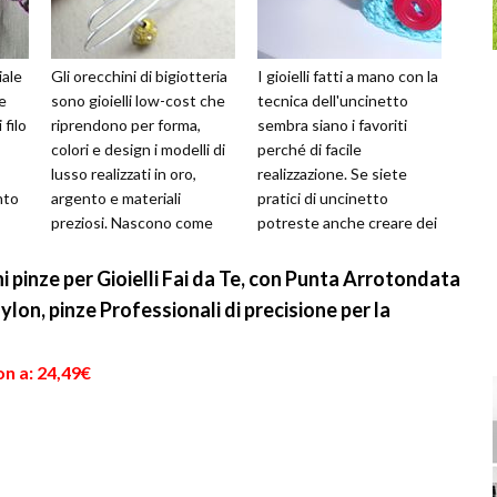
iale
Gli orecchini di bigiotteria
I gioielli fatti a mano con la
e
sono gioielli low-cost che
tecnica dell'uncinetto
 filo
riprendono per forma,
sembra siano i favoriti
colori e design i modelli di
perché di facile
lusso realizzati in oro,
realizzazione. Se siete
nto
argento e materiali
pratici di uncinetto
preziosi. Nascono come
potreste anche creare dei
...
versione povera degli ore...
veri e propri capolavori del
ricam...
 pinze per Gioielli Fai da Te, con Punta Arrotondata
lon, pinze Professionali di precisione per la
n a: 24,49€