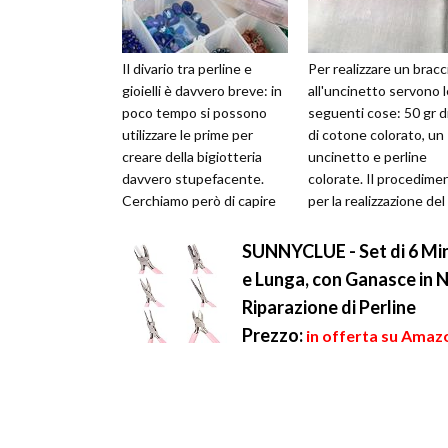
Il divario tra perline e
Per realizzare un bracc
gioielli è davvero breve: in
all'uncinetto servono l
poco tempo si possono
seguenti cose: 50 gr di
utilizzare le prime per
di cotone colorato, un
creare della bigiotteria
uncinetto e perline
davvero stupefacente.
colorate. Il procedime
Cerchiamo però di capire
per la realizzazione del
tutti i materiali
bracciale è semplice. Se
indispensa...
SUNNYCLUE - Set di 6 Mini
e Lunga, con Ganasce in Ny
Riparazione di Perline
Prezzo:
in offerta su Amazo