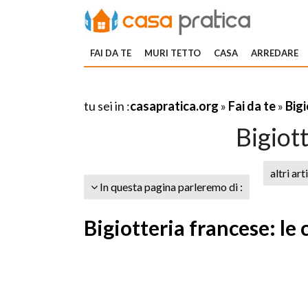
FAI DA TE
MURI TETTO
CASA
ARREDARE
tu sei in :
casapratica.org
»
Fai da te
»
Bigi
Bigiot
altri art
In questa pagina parleremo di :
Bigiotteria francese: le 