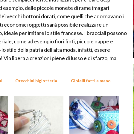
 ad esempio, delle piccole monete di rame (magari
dei vecchi bottoni dorati, come quelli che adornavano i
i economici oggetti sarà possibile realizzare un
o, ideale per imitare lo stile francese. I bracciali possono
teriale, come ad esempio fiori finti, piccole nappe e
o stile della patria dell'alta moda, infatti, essere
! Via libera a creazioni piene di lusso e di sfarzo, ma
ai
Orecchini bigiotteria
Gioielli fatti a mano