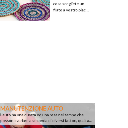
cosa scegliete un
filato a vostro piac ...
MANUTENZIONE AUTO
L'auto ha una durata ed una resa nel tempo che
possono variare a seconda di diversi fattori, quali a...