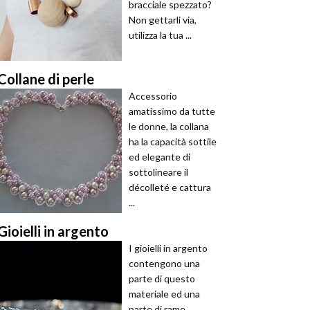
bracciale spezzato?
Non gettarli via,
utilizza la tua ...
Collane di perle
Accessorio
amatissimo da tutte
le donne, la collana
ha la capacità sottile
ed elegante di
sottolineare il
décolleté e cattura
...
Gioielli in argento
I gioielli in argento
contengono una
parte di questo
materiale ed una
parte di rame.