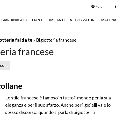
Forum
GIARDINAGGIO
PIANTE
IMPIANTI
ATTREZZATURE
MATERIA
otteria fai da te
» Bigiotteria francese
teria francese
icoli:
collane
Lo stile francese è famoso in tutto il mondo per la sua
eleganza e per il suo sfarzo. Anche per i gioielli vale lo
stesso discorso: quando si parla di bigiotteria