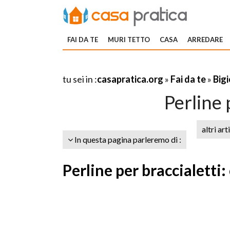
FAI DA TE
MURI TETTO
CASA
ARREDARE
tu sei in :
casapratica.org
»
Fai da te
»
Bigi
Perline 
altri art
In questa pagina parleremo di :
Perline per braccialetti: