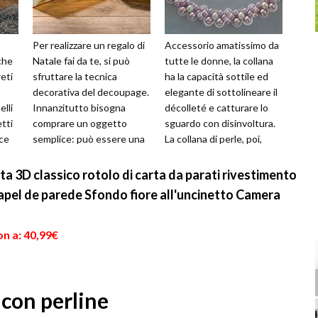
Per realizzare un regalo di
Accessorio amatissimo da
che
Natale fai da te, si può
tutte le donne, la collana
reti
sfruttare la tecnica
ha la capacità sottile ed
decorativa del decoupage.
elegante di sottolineare il
elli
Innanzitutto bisogna
décolleté e catturare lo
tti
comprare un oggetto
sguardo con disinvoltura.
ice
semplice: può essere una
La collana di perle, poi,
cornice di legno, un vaso
racconta una raff...
per fior...
ta 3D classico rotolo di carta da parati rivestimento
papel de parede Sfondo fiore all'uncinetto Camera
n a: 40,99€
 con perline