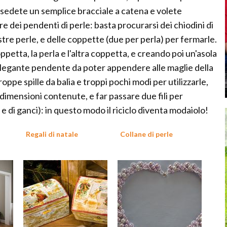
ssedete un semplice bracciale a catena e volete
 dei pendenti di perle: basta procurarsi dei chiodini di
stre perle, e delle coppette (due per perla) per fermarle.
etta, la perla e l'altra coppetta, e creando poi un'asola
n elegante pendente da poter appendere alle maglie della
ppe spille da balia e troppi pochi modi per utilizzarle,
 dimensioni contenute, e far passare due fili per
lli e di ganci): in questo modo il riciclo diventa modaiolo!
Regali di natale
Collane di perle