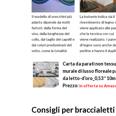
Il modello di orecchini più
La boiserie indica sia il
adatto dipende da molti
rivestimento di legno 
fattori: dalla forma del
viene applicato alle pa
viso, dalla lunghezza del
che la tecnica con cui
collo, dal taglio dei capelli e
viene realizzato. I pann
dai colori predominati del
di legno sono anche de
volto, come la tonalità
perline e hanno il dupl
degli occhi e ...
scopo di decora...
Carta da parati non tessu
murale di lusso floreale 
da letto-d'oro_0,53 * 10m
Prezzo:
in offerta su Amazo
Consigli per braccialetti