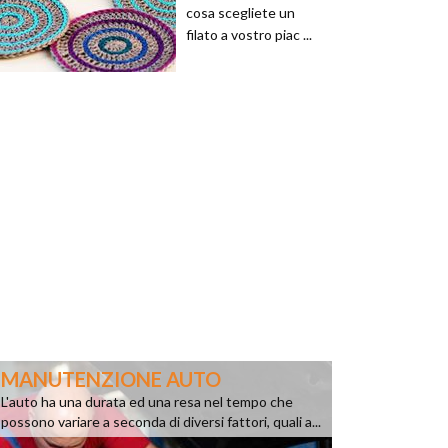
cosa scegliete un
filato a vostro piac ...
MANUTENZIONE AUTO
L'auto ha una durata ed una resa nel tempo che
possono variare a seconda di diversi fattori, quali a...