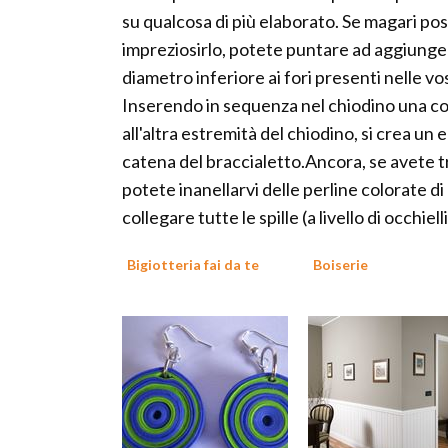
su qualcosa di più elaborato. Se magari po
impreziosirlo, potete puntare ad aggiungere
diametro inferiore ai fori presenti nelle vo
Inserendo in sequenza nel chiodino una copp
all'altra estremità del chiodino, si crea u
catena del braccialetto.Ancora, se avete tro
potete inanellarvi delle perline colorate di
collegare tutte le spille (a livello di occhie
Bigiotteria fai da te
Boiserie