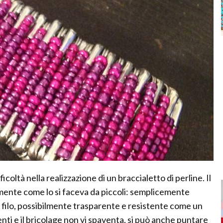
ficoltà nella realizzazione di un braccialetto di perline. Il
amente come lo si faceva da piccoli: semplicemente
un filo, possibilmente trasparente e resistente come un
enti e il bricolage non vi spaventa, si può anche puntare