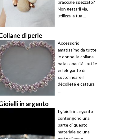
bracciale spezzato?
Non gettarli via,
utilizza la tua ...
Collane di perle
Accessorio
amatissimo da tutte
le donne, la collana
ha la capacità sottile
ed elegante di
sottolineare il
décolleté e cattura
...
Gioielli in argento
I gioielli in argento
contengono una
parte di questo
materiale ed una
parte di rame.