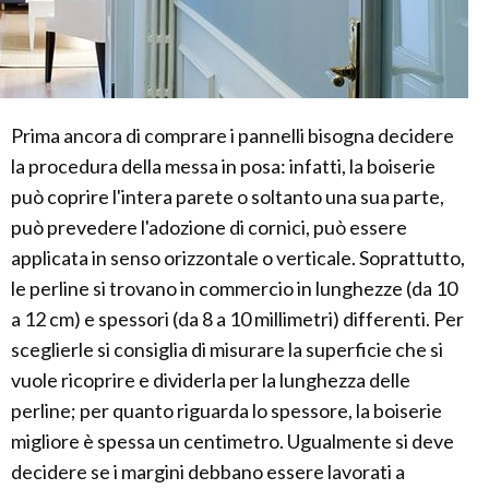
Prima ancora di comprare i pannelli bisogna decidere
la procedura della messa in posa: infatti, la boiserie
può coprire l'intera parete o soltanto una sua parte,
può prevedere l'adozione di cornici, può essere
applicata in senso orizzontale o verticale. Soprattutto,
le perline si trovano in commercio in lunghezze (da 10
a 12 cm) e spessori (da 8 a 10 millimetri) differenti. Per
sceglierle si consiglia di misurare la superficie che si
vuole ricoprire e dividerla per la lunghezza delle
perline; per quanto riguarda lo spessore, la boiserie
migliore è spessa un centimetro. Ugualmente si deve
decidere se i margini debbano essere lavorati a