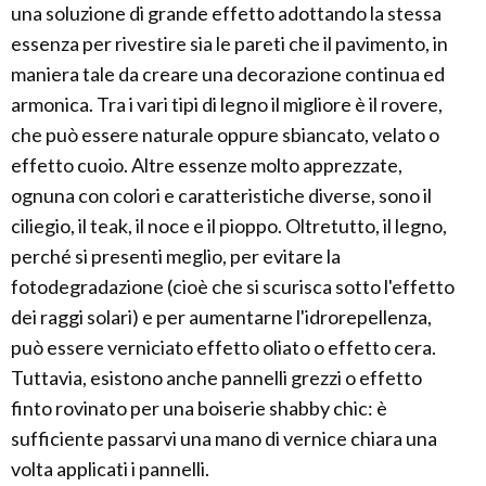
una soluzione di grande effetto adottando la stessa
essenza per rivestire sia le pareti che il pavimento, in
maniera tale da creare una decorazione continua ed
armonica. Tra i vari tipi di legno il migliore è il rovere,
che può essere naturale oppure sbiancato, velato o
effetto cuoio. Altre essenze molto apprezzate,
ognuna con colori e caratteristiche diverse, sono il
ciliegio, il teak, il noce e il pioppo. Oltretutto, il legno,
perché si presenti meglio, per evitare la
fotodegradazione (cioè che si scurisca sotto l'effetto
dei raggi solari) e per aumentarne l'idrorepellenza,
può essere verniciato effetto oliato o effetto cera.
Tuttavia, esistono anche pannelli grezzi o effetto
finto rovinato per una boiserie shabby chic: è
sufficiente passarvi una mano di vernice chiara una
volta applicati i pannelli.