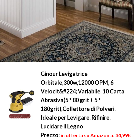
Ginour Levigatrice
Orbitale,300w,12000 OPM, 6
Velocit&#224; Variabile, 10 Carta
Abrasiva(5 * 80 grit + 5 *
180grit),Collettore di Polveri,
Ideale per Levigare, Rifinire,
Lucidare il Legno
Prezzo:
in offerta su Amazon a: 34,99€