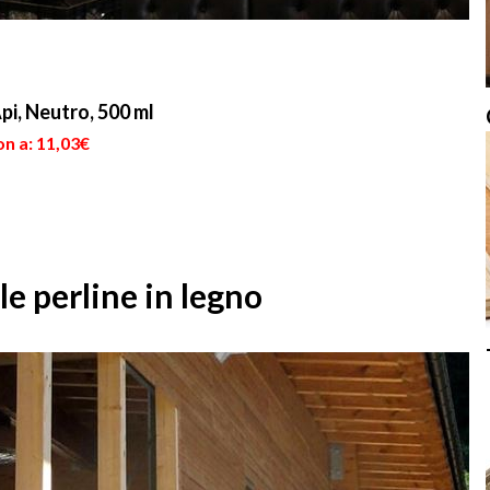
i, Neutro, 500 ml
n a: 11,03€
lle perline in legno