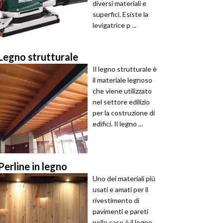
diversi materiali e
superfici. Esiste la
levigatrice p ...
Legno strutturale
Il legno strutturale è
il materiale legnoso
che viene utilizzato
nel settore edilizio
per la costruzione di
edifici. Il legno ...
Perline in legno
Uno dei materiali più
usati e amati per il
rivestimento di
pavimenti e pareti
nelle case è il legno.