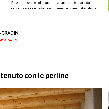
Possono essere collocati
strutturale è usato da
e
in cucina oppure nella zona
sempre come materiale da
non
living della casa ma anche
costruzione, tuttavia per ...
m...
ne...
6 GRADINI
n a: 54,9€
ttenuto con le perline