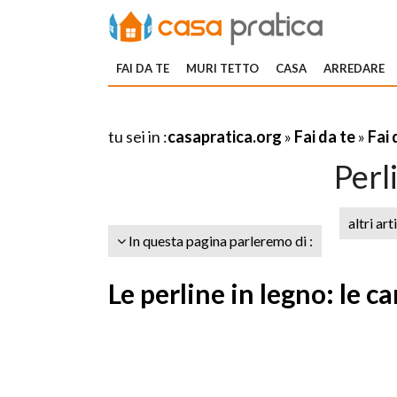
FAI DA TE
MURI TETTO
CASA
ARREDARE
tu sei in :
casapratica.org
»
Fai da te
»
Fai 
Perl
altri art
In questa pagina parleremo di :
Le perline in legno: le c