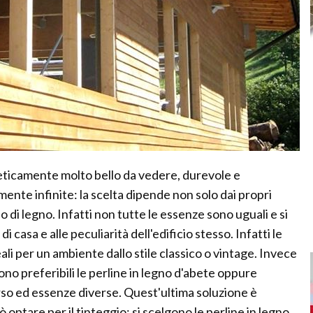
teticamente molto bello da vedere, durevole e
ente infinite: la scelta dipende non solo dai propri
o di legno. Infatti non tutte le essenze sono uguali e si
casa e alle peculiarità dell'edificio stesso. Infatti le
eali per un ambiente dallo stile classico o vintage. Invece
o preferibili le perline in legno d'abete oppure
rso ed essenze diverse. Quest'ultima soluzione è
ò optare per il tinteggio: si scelgono le perline in legno