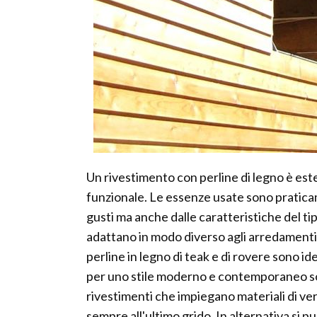
Un rivestimento con perline di legno è es
funzionale. Le essenze usate sono praticam
gusti ma anche dalle caratteristiche del tip
adattano in modo diverso agli arredamenti di 
perline in legno di teak e di rovere sono id
per uno stile moderno e contemporaneo son
rivestimenti che impiegano materiali di ve
sempre all'ultimo grido. In alternativa si pu