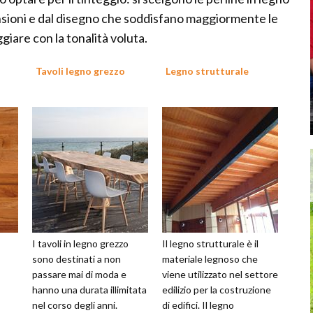
ensioni e dal disegno che soddisfano maggiormente le
giare con la tonalità voluta.
Tavoli legno grezzo
Legno strutturale
I tavoli in legno grezzo
Il legno strutturale è il
sono destinati a non
materiale legnoso che
passare mai di moda e
viene utilizzato nel settore
hanno una durata illimitata
edilizio per la costruzione
nel corso degli anni.
di edifici. Il legno