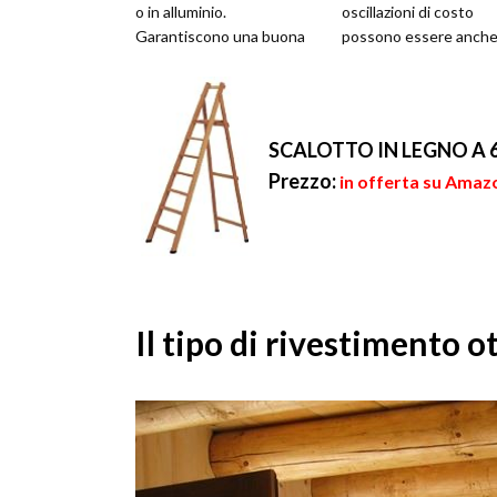
o in alluminio.
oscillazioni di costo
Garantiscono una buona
possono essere anch
durata nel corso degli anni
notevoli e dipendono 
e consent...
solo dalla qualità della 
SCALOTTO IN LEGNO A 
Prezzo:
in offerta su Amazo
Il tipo di rivestimento o