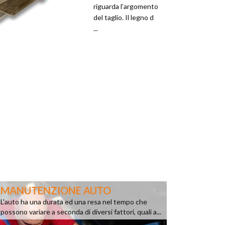
riguarda l’argomento
del taglio. Il legno d
...
MANUTENZIONE AUTO
L'auto ha una durata ed una resa nel tempo che
possono variare a seconda di diversi fattori, quali a...