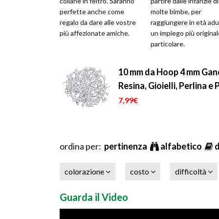
collane in feltro. Saranno
partire dalle infanzie di
perfette anche come
molte bimbe, per
regalo da dare alle vostre
raggiungere in età adu
più affezionate amiche.
un impiego più original
particolare.
10 mm da Hoop 4 mm Gancio
Resina, Gioielli, Perlina e
7,99€
ordina per:
pertinenza
alfabetico
colorazione
costo
difficoltà
Guarda il Video