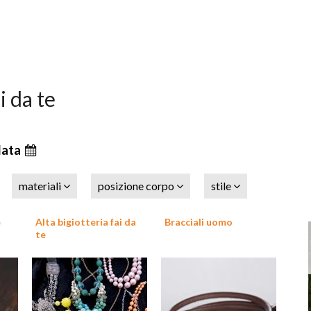
i da te
data
materiali
posizione corpo
stile
e
Alta bigiotteria fai da
Bracciali uomo
te