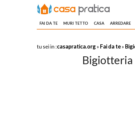
FAI DA TE
MURI TETTO
CASA
ARREDARE
tu sei in :
casapratica.org
»
Fai da te
»
Bigi
Bigiotteria