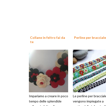
Collane in feltro fai da
Perline per bracciale
te
Impariamo a creare in poco
Le perline per braccial
tempo delle splendide
vengono impiegate a