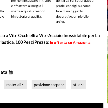
per non incappare in truffe
del fai da te; segui questi
e sfruttare al meglio i
pratici consigli su come
lta
vostri acquisti creando
fare di un oggetto
e e
bigiotteria di qualità.
decorativo, un gioiello
unico.
 a Vite Occhielli a Vite Acciaio Inossidabile per La
 Plastica, 100 Pezzi
Prezzo:
in offerta su Amazon a:
data
materiali
posizione corpo
stile