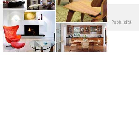
©2026 - casapratica.org - p.iva 03338800984
Pubblicità