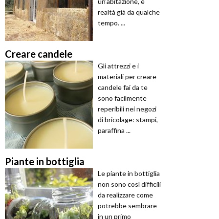
un'abitazione, è
realtà già da qualche
tempo. ...
Creare candele
Gli attrezzi e i
materiali per creare
candele fai da te
sono facilmente
reperibili nei negozi
di bricolage: stampi,
paraffina ...
Piante in bottiglia
Le piante in bottiglia
non sono così difficili
da realizzare come
potrebbe sembrare
in un primo