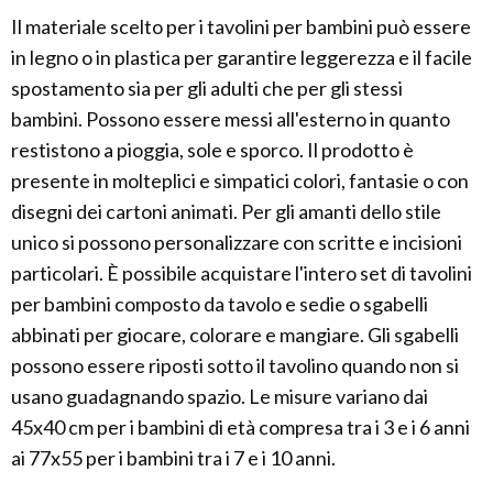
Il materiale scelto per i tavolini per bambini può essere
in legno o in plastica per garantire leggerezza e il facile
spostamento sia per gli adulti che per gli stessi
bambini. Possono essere messi all'esterno in quanto
restistono a pioggia, sole e sporco. Il prodotto è
presente in molteplici e simpatici colori, fantasie o con
disegni dei cartoni animati. Per gli amanti dello stile
unico si possono personalizzare con scritte e incisioni
particolari. È possibile acquistare l'intero set di tavolini
per bambini composto da tavolo e sedie o sgabelli
abbinati per giocare, colorare e mangiare. Gli sgabelli
possono essere riposti sotto il tavolino quando non si
usano guadagnando spazio. Le misure variano dai
45x40 cm per i bambini di età compresa tra i 3 e i 6 anni
ai 77x55 per i bambini tra i 7 e i 10 anni.