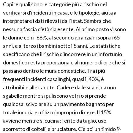
Capire quali sono le categorie più a rischio nel
verificarsi d'incidenti in casa, e le tipologie, aiuta a
interpretare i dati rilevati dall'Istat. Sembra che
nessuna fascia d'età sia esente. Al primo posto vi sono
le donne con il 68%, al secondo gli anziani sopra i 65
anni, e al terzo i bambini sotto i 5 anni. Le statistiche
specificano che il rischio d'incorrere in un infortunio
domestico resta proporzionale al numero di ore che si
passano dentro le mura domestiche. Tra i più
frequenti incidenti casalinghi, quasi il 40%, è
attribuibile alle cadute. Cadere dalle scale, da uno
sgabello mentre si puliscono vetri o si prende
qualcosa, scivolare su un pavimento bagnato per
totale incuria e utilizzo improprio di cere. Il 15%
avviene mentre si cucina: ferite da taglio, uso
scorretto di coltelli e bruciature. C'è poi un timido 9-