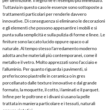
per definizione. Il legno ne è l'esempio più immediato.
Tuttavia in questo caso le essenze sono sottoposte a
trattamenti particolari per renderle davvero
innovative. Di conseguenza si eliminano le decorazioni
e gli elementi che possono appesantire i mobili e si
punta sulla semplicità e sulla pulizia di forme e linee. Le
finiture sono laccato lucido oppure opaco o al
naturale. Al tempo stesso l'arredamento moderno
adotta anche materiali più contemporanei, come il
metallo e il vetro. Molto apprezzati sono l'acciaio e
l'alluminio. Per quanto riguarda i pavimenti, si
preferiscono piastrelle in ceramica o in gres
porcellanato dalle texture innovative e dal grande
formato, la moquette, il cotto, i laminati e il parquet.
Infine per le poltrone e i divani si usano la pelle
trattata in maniera particolare e i tessuti, naturali