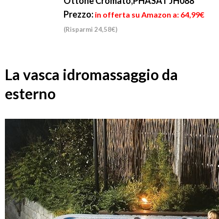
Ottone Cromato,PHASAT JH088
Prezzo:
in offerta su Amazon a: 64,99€
(Risparmi 24,58€)
La vasca idromassaggio da
esterno