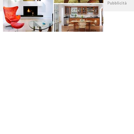
©2026 - casapratica.org - p.iva 03338800984
Pubblicità