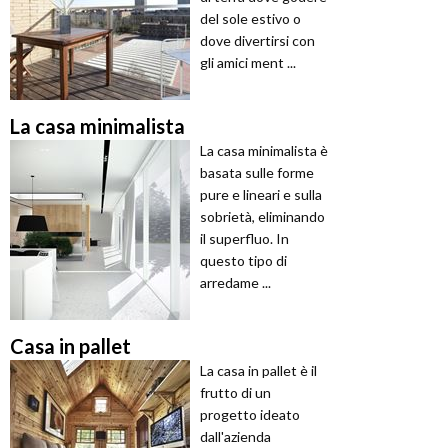
del sole estivo o
dove divertirsi con
gli amici ment ...
La casa minimalista
La casa minimalista è
basata sulle forme
pure e lineari e sulla
sobrietà, eliminando
il superfluo. In
questo tipo di
arredame ...
Casa in pallet
La casa in pallet è il
frutto di un
progetto ideato
dall'azienda