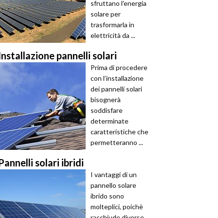
sfruttano l'energia
solare per
trasformarla in
elettricità da ...
Installazione pannelli solari
Prima di procedere
con l’installazione
dei pannelli solari
bisognerà
soddisfare
determinate
caratteristiche che
permetteranno ...
Pannelli solari ibridi
I vantaggi di un
pannello solare
ibrido sono
molteplici, poichè
racchiude diverse