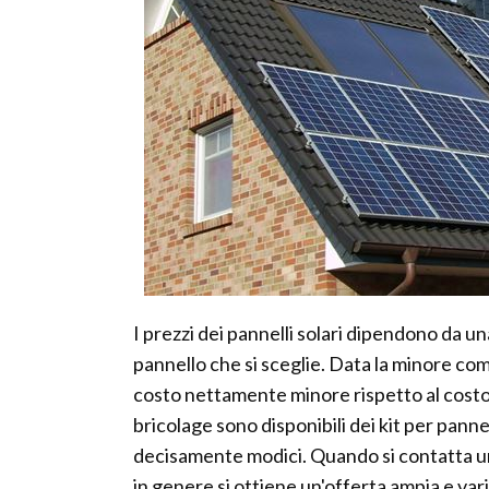
I prezzi dei pannelli solari dipendono da una
pannello che si sceglie. Data la minore co
costo nettamente minore rispetto al costo de
bricolage sono disponibili dei kit per pannel
decisamente modici. Quando si contatta un'
in genere si ottiene un'offerta ampia e va