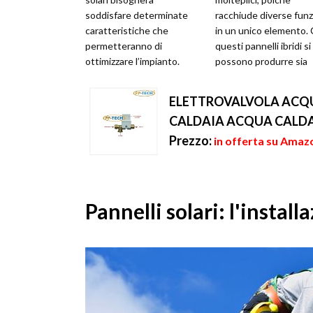
soddisfare determinate
racchiude diverse funz
caratteristiche che
in un unico elemento.
permetteranno di
questi pannelli ibridi si
ottimizzare l’impianto.
possono produrre sia
Ovviamente bisognerà
energia che calore, util
essere i proprietari dell’...
per risca...
ELETTROVALVOLA ACQU
CALDAIA ACQUA CALDA
Prezzo:
in offerta su Amazo
Pannelli solari: l'install