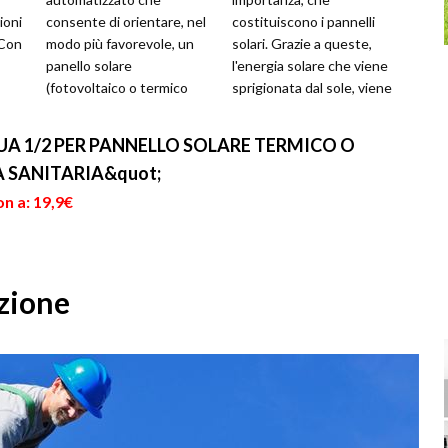
ioni
consente di orientare, nel
costituiscono i pannelli
 Con
modo più favorevole, un
solari. Grazie a queste,
panello solare
l'energia solare che viene
(fotovoltaico o termico
sprigionata dal sole, viene
i
solare) rispetto alla
trasformata in energia
direttrice di inciden...
elettr...
A 1/2 PER PANNELLO SOLARE TERMICO O
 SANITARIA&quot;
n a: 19,9€
azione