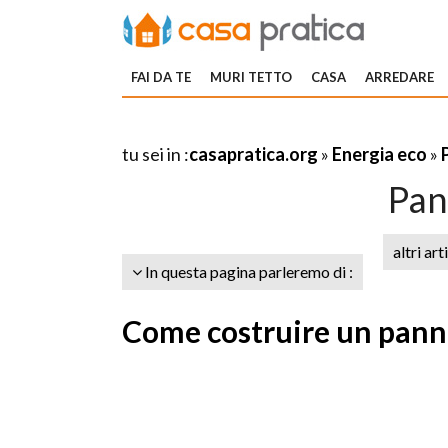
FAI DA TE
MURI TETTO
CASA
ARREDARE
tu sei in :
casapratica.org
»
Energia eco
»
Pann
altri art
In questa pagina parleremo di :
Come costruire un panne