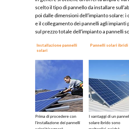
scelto il tipo di pannello da installare sull'
poi dalle dimensioni dell'impianto solare: i 
e il collegamento dei pannelli agli impiant
sul prezzo totale dell'impianto a pannelli so
Installazione pannelli
Pannelli solari ibridi
solari
Prima di procedere con
I vantaggi di un pannel
l’installazione dei pannelli
solare ibrido sono
solari bisognerà
molteplici, poichè