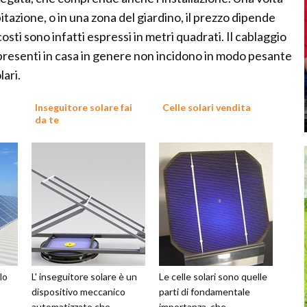
abitazione, o in una zona del giardino, il prezzo dipende
costi sono infatti espressi in metri quadrati. Il cablaggio
i presenti in casa in genere non incidono in modo pesante
lari.
Inseguitore solare fai
Celle solari vendita
da te
lo
L' inseguitore solare è un
Le celle solari sono quelle
dispositivo meccanico
parti di fondamentale
automatizzato che
importanza, che