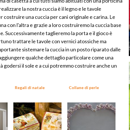
rma di casetta a cui tutti siamo abituati con una porticina
realizzare la nostra cuccia è il legno e le tavole
 costruire una cuccia per cani originale e carina. Le
na con l'altra e grazie a loro costruiremo la cuccia base
ente. Successivamente taglieremo la porta e il gioco è
tuno trattare le tavole con vernici atossiche ma
mportante sistemare la cuccia in un posto riparato dalle
 aggiungere qualche dettaglio particolare come una
rà godersi il sole e a cui potremmo costruire anche un
Regali di natale
Collane di perle