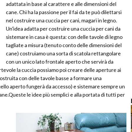
adattata in base al carattere e alle dimensioni del
cane. Chi ha la passione per il fai da te può dilettarsi
nel costruire una cuccia per cani, magari in legno.
Un'idea adatta per costruire una cuccia per cani da
sistemare in casa è questa: con delle tavole di legno
tagliate a misura (tenuto conto delle dimensioni del
cane) costruiamo una sorta di scatola rettangolare
con un unico lato frontale aperto che servirà da
rtevole la cuccia possiamo poi creare delle aperture ai
costruita con delle tavole basse a formare una
(quello aperto fungerà da accesso) e sistemare sempre un
ne.Queste le idee più semplici e alla portata di tutti per