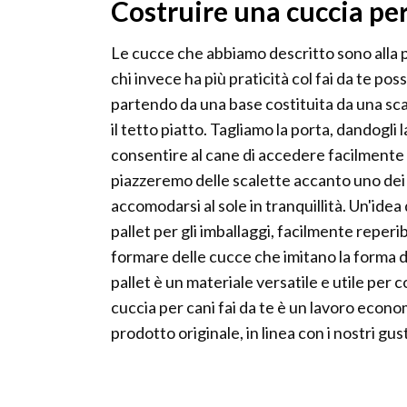
Costruire una cuccia per 
Le cucce che abbiamo descritto sono alla po
chi invece ha più praticità col fai da te po
partendo da una base costituita da una sc
il tetto piatto. Tagliamo la porta, dandogli 
consentire al cane di accedere facilmente a
piazzeremo delle scalette accanto uno dei l
accomodarsi al sole in tranquillità. Un'idea
pallet per gli imballaggi, facilmente reperib
formare delle cucce che imitano la forma di
pallet è un materiale versatile e utile per 
cuccia per cani fai da te è un lavoro econo
prodotto originale, in linea con i nostri gu