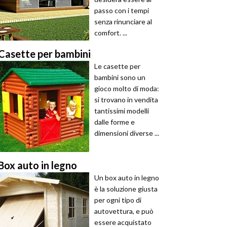
passo con i tempi
senza rinunciare al
comfort. ...
Casette per bambini
Le casette per
bambini sono un
gioco molto di moda:
si trovano in vendita
tantissimi modelli
dalle forme e
dimensioni diverse ...
Box auto in legno
Un box auto in legno
è la soluzione giusta
per ogni tipo di
autovettura, e può
essere acquistato