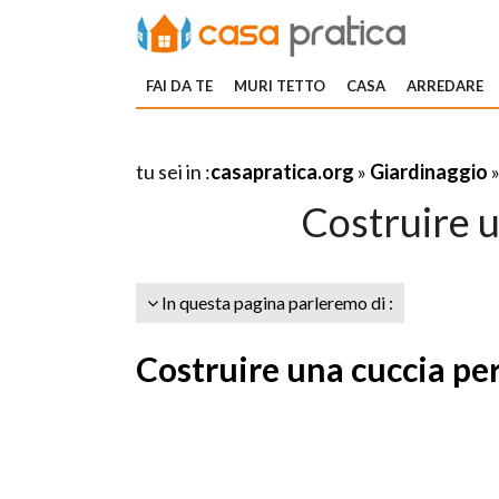
FAI DA TE
MURI TETTO
CASA
ARREDARE
tu sei in :
casapratica.org
»
Giardinaggio
Costruire u
In questa pagina parleremo di :
Costruire una cuccia per