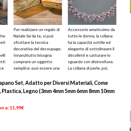
Per realizzare un regalo di
Accessorio amatissimo da
che
Natale fai da te, si può
tutte le donne, la collana
reti
sfruttare la tecnica
ha la capacità sottile ed
decorativa del decoupage.
elegante di sottolineare il
elli
Innanzitutto bisogna
décolleté e catturare lo
tti
comprare un oggetto
sguardo con disinvoltura.
ice
semplice: può essere una
La collana di perle, poi,
cornice di legno, un vaso
racconta una raff...
per fior...
apano Set, Adatto per Diversi Materiali, Come
o, Plastica, Legno (3mm 4mm 5mm 6mm 8mm 10mm
n a: 11,99€