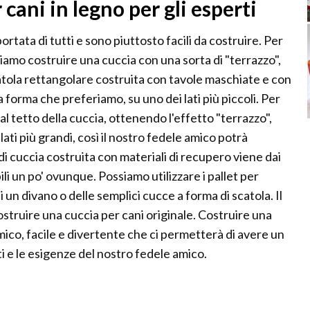
cani in legno per gli esperti
rtata di tutti e sono piuttosto facili da costruire. Per
ssiamo costruire una cuccia con una sorta di "terrazzo",
atola rettangolare costruita con tavole maschiate e con
la forma che preferiamo, su uno dei lati più piccoli. Per
l tetto della cuccia, ottenendo l'effetto "terrazzo",
ati più grandi, così il nostro fedele amico potrà
 di cuccia costruita con materiali di recupero viene dai
ili un po' ovunque. Possiamo utilizzare i pallet per
 un divano o delle semplici cucce a forma di scatola. Il
costruire una cuccia per cani originale. Costruire una
mico, facile e divertente che ci permetterà di avere un
sti e le esigenze del nostro fedele amico.