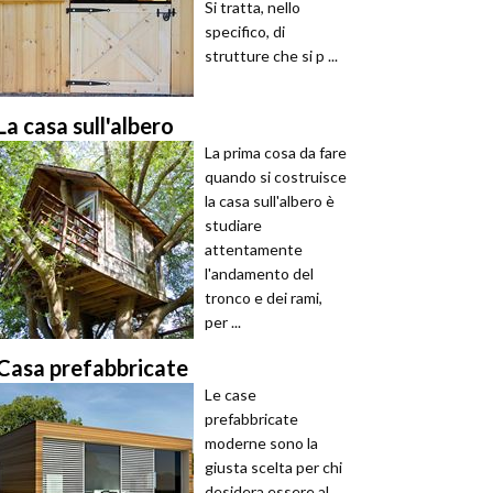
Si tratta, nello
specifico, di
strutture che si p ...
La casa sull'albero
La prima cosa da fare
quando si costruisce
la casa sull'albero è
studiare
attentamente
l'andamento del
tronco e dei rami,
per ...
Casa prefabbricate
Le case
prefabbricate
moderne sono la
giusta scelta per chi
desidera essere al