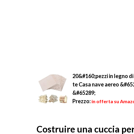
20&#160;pezzi in legno di
te Casa nave aereo &#6
&#65289;
Prezzo:
in offerta su Amazo
Costruire una cuccia per