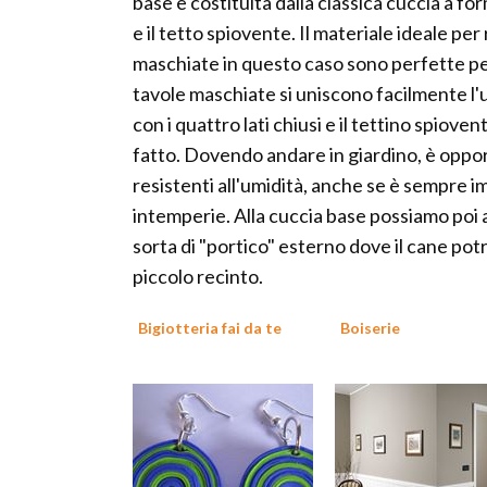
base è costituita dalla classica cuccia a fo
e il tetto spiovente. Il materiale ideale per 
maschiate in questo caso sono perfette per
tavole maschiate si uniscono facilmente l'u
con i quattro lati chiusi e il tettino spiov
fatto. Dovendo andare in giardino, è oppor
resistenti all'umidità, anche se è sempre i
intemperie. Alla cuccia base possiamo poi
sorta di "portico" esterno dove il cane pot
piccolo recinto.
Bigiotteria fai da te
Boiserie