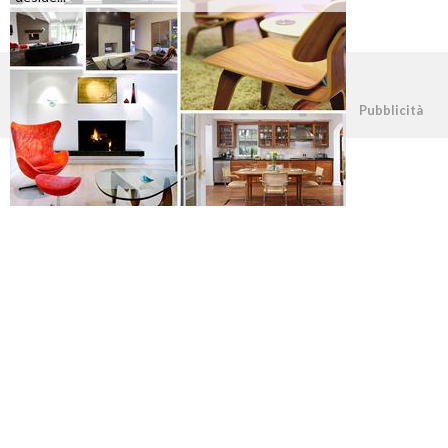
©2026 - casapratica.org - p.iva 03338800984
Pubblicità