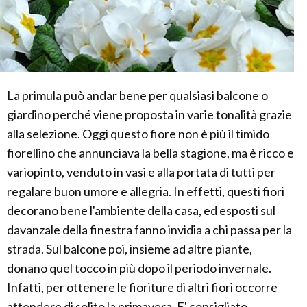
La primula può andar bene per qualsiasi balcone o
giardino perché viene proposta in varie tonalità grazie
alla selezione. Oggi questo fiore non è più il timido
fiorellino che annunciava la bella stagione, ma è ricco e
variopinto, venduto in vasi e alla portata di tutti per
regalare buon umore e allegria. In effetti, questi fiori
decorano bene l'ambiente della casa, ed esposti sul
davanzale della finestra fanno invidia a chi passa per la
strada. Sul balcone poi, insieme ad altre piante,
donano quel tocco in più dopo il periodo invernale.
Infatti, per ottenere le fioriture di altri fiori occorre
attendere di solito la primavera. E' consigliato