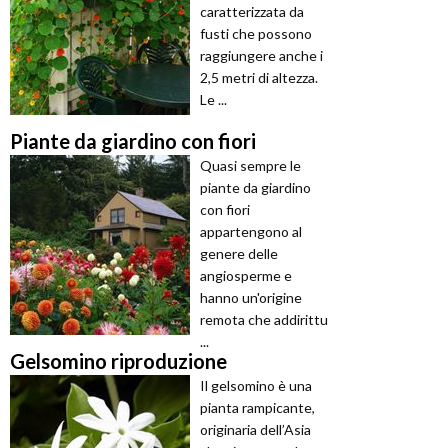
caratterizzata da
fusti che possono
raggiungere anche i
2,5 metri di altezza.
Le ...
Piante da giardino con fiori
Quasi sempre le
piante da giardino
con fiori
appartengono al
genere delle
angiosperme e
hanno un'origine
remota che addirittu
...
Gelsomino riproduzione
Il gelsomino è una
pianta rampicante,
originaria dell’Asia