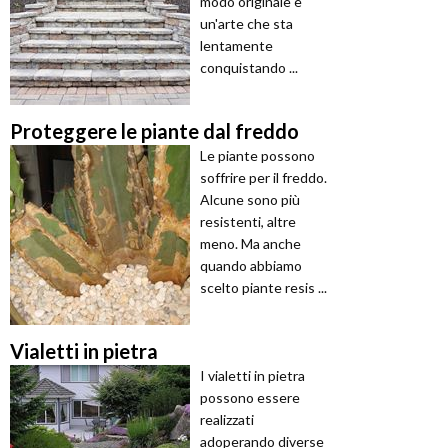
modo originale è
un'arte che sta
lentamente
conquistando ...
Proteggere le piante dal freddo
Le piante possono
soffrire per il freddo.
Alcune sono più
resistenti, altre
meno. Ma anche
quando abbiamo
scelto piante resis ...
Vialetti in pietra
I vialetti in pietra
possono essere
realizzati
adoperando diverse