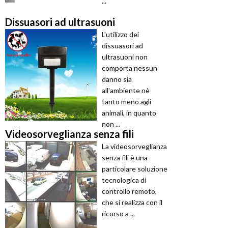
...
Dissuasori ad ultrasuoni
L'utilizzo dei
dissuasori ad
ultrasuoni non
comporta nessun
danno sia
all'ambiente nè
tanto meno agli
animali, in quanto
non ...
Videosorveglianza senza fili
La videosorveglianza
senza fili è una
particolare soluzione
tecnologica di
controllo remoto,
che si realizza con il
ricorso a ...