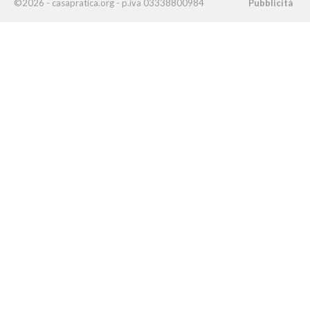
©2026 - casapratica.org - p.iva 03338800984
Pubblicità