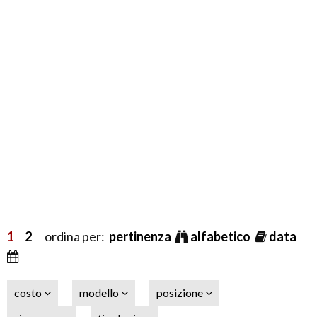
1
2
ordina per:
pertinenza
alfabetico
data
costo
modello
posizione