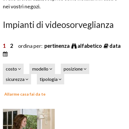
nei vostri negozi.
Impianti di videosorveglianza
1
2
ordina per:
pertinenza
alfabetico
data
costo
modello
posizione
sicurezza
tipologia
Allarme casa fai da te