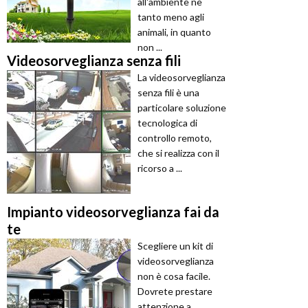
all'ambiente nè
tanto meno agli
animali, in quanto
non ...
Videosorveglianza senza fili
La videosorveglianza
senza fili è una
particolare soluzione
tecnologica di
controllo remoto,
che si realizza con il
ricorso a ...
Impianto videosorveglianza fai da
te
Scegliere un kit di
videosorveglianza
non è cosa facile.
Dovrete prestare
attenzione a