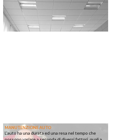
MANUTENZIONE AUTO
L'auto ha una durata ed una resa nel tempo che
possono variare a seconda di diversi fattori, quali a...