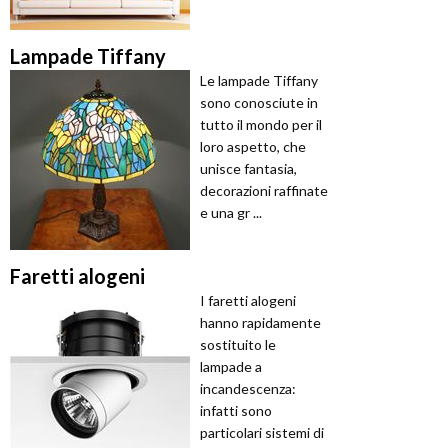
Lampade Tiffany
Le lampade Tiffany
sono conosciute in
tutto il mondo per il
loro aspetto, che
unisce fantasia,
decorazioni raffinate
e una gr ...
Faretti alogeni
I faretti alogeni
hanno rapidamente
sostituito le
lampade a
incandescenza:
infatti sono
particolari sistemi di