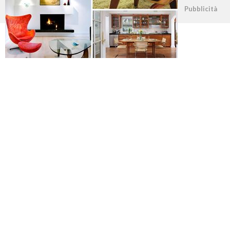
©2026 - casapratica.org - p.iva 03338800984
Pubblicità