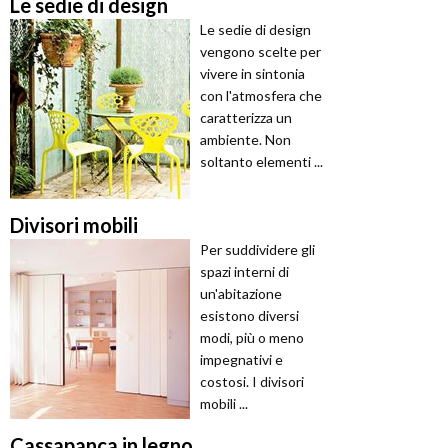
Le sedie di design
Le sedie di design
vengono scelte per
vivere in sintonia
con l'atmosfera che
caratterizza un
ambiente. Non
soltanto elementi ...
Divisori mobili
Per suddividere gli
spazi interni di
un'abitazione
esistono diversi
modi, più o meno
impegnativi e
costosi. I divisori
mobili ...
Cassapanca in legno