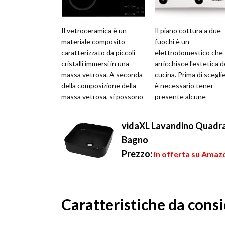
Il vetroceramica è un
Il piano cottura a due
materiale composito
fuochi è un
caratterizzato da piccoli
elettrodomestico che
cristalli immersi in una
arricchisce l'estetica d
massa vetrosa. A seconda
cucina. Prima di scegli
della composizione della
è necessario tener
massa vetrosa, si possono
presente alcune
ottenere delle
caratteristiche come
vetroceramiche c...
l'estetica, la dimension
vidaXL Lavandino Quadrat
p...
Bagno
Prezzo:
in offerta su Amazo
Caratteristiche da consi