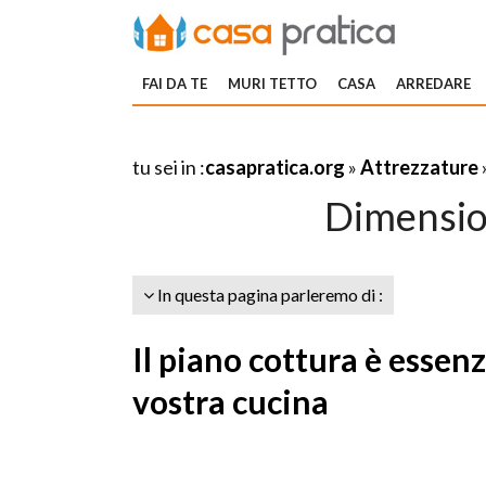
FAI DA TE
MURI TETTO
CASA
ARREDARE
tu sei in :
casapratica.org
»
Attrezzature
Dimensio
In questa pagina parleremo di :
Il piano cottura è essenz
vostra cucina