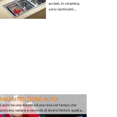
acciaio, in ceramica,
sono tantissimi ...
MANUTENZIONE AUTO
L'auto ha una durata ed una resa nel tempo che
possono variare a seconda di diversi fattori, quali a...