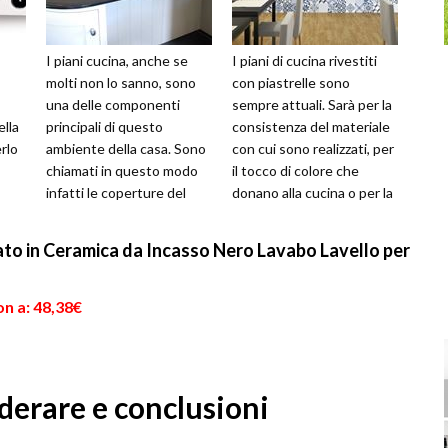
I piani cucina, anche se
I piani di cucina rivestiti
molti non lo sanno, sono
con piastrelle sono
una delle componenti
sempre attuali. Sarà per la
ella
principali di questo
consistenza del materiale
erlo
ambiente della casa. Sono
con cui sono realizzati, per
chiamati in questo modo
il tocco di colore che
infatti le coperture del
donano alla cucina o per la
piano di lavoro, che si
praticità con la q...
e, la
utilizzan...
o in Ceramica da Incasso Nero Lavabo Lavello per
n a: 48,38€
derare e conclusioni