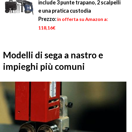
include 3 punte trapano, 2 scalpelli
e una pratica custodia
Prezzo:
in offerta su Amazon a:
118,16€
Modelli di sega a nastro e
impieghi più comuni