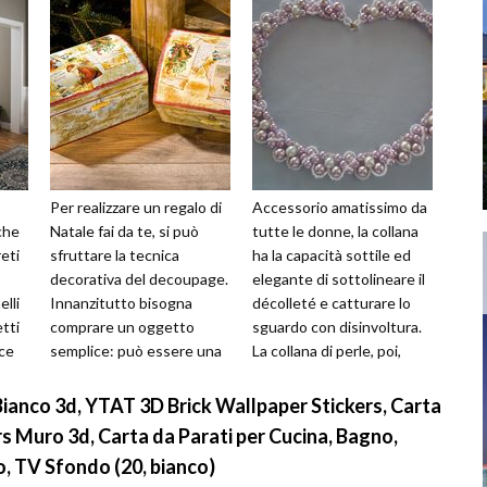
Per realizzare un regalo di
Accessorio amatissimo da
che
Natale fai da te, si può
tutte le donne, la collana
reti
sfruttare la tecnica
ha la capacità sottile ed
decorativa del decoupage.
elegante di sottolineare il
elli
Innanzitutto bisogna
décolleté e catturare lo
tti
comprare un oggetto
sguardo con disinvoltura.
ice
semplice: può essere una
La collana di perle, poi,
cornice di legno, un vaso
racconta una raff...
per fior...
Bianco 3d, YTAT 3D Brick Wallpaper Stickers, Carta
rs Muro 3d, Carta da Parati per Cucina, Bagno,
o, TV Sfondo (20, bianco)