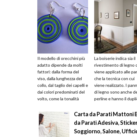
Il modello di orecchini più
La boiserie indica sia il
adatto dipende da molti
rivestimento di legno 
fattori: dalla forma del
viene applicato alle pa
viso, dalla lunghezza del
che la tecnica con cui
collo, dal taglio dei capelli e
viene realizzato. I pann
dai colori predominati del
di legno sono anche de
volto, come la tonalità
perline e hanno il dupl
degli occhi e ...
scopo di decora...
Carta da Parati Mattoni 
da Parati Adesiva, Sticke
Soggiorno, Salone, Uffici