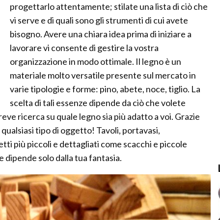
progettarlo attentamente; stilate una lista di ciò che
vi serve e di quali sono gli strumenti di cui avete
bisogno. Avere una chiara idea prima di iniziare a
lavorare vi consente di gestire la vostra
organizzazione in modo ottimale. Il legno è un
materiale molto versatile presente sul mercato in
varie tipologie e forme: pino, abete, noce, tiglio. La
scelta di tali essenze dipende da ciò che volete
ve ricerca su quale legno sia più adatto a voi. Grazie
 qualsiasi tipo di oggetto! Tavoli, portavasi,
ti più piccoli e dettagliati come scacchi e piccole
te dipende solo dalla tua fantasia.