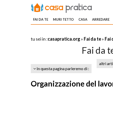
FAI DA TE
MURI TETTO
CASA
ARREDARE
tu sei in :
casapratica.org
»
Fai da te
»
Fai 
Fai da 
altri art
In questa pagina parleremo di :
Organizzazione del lavor