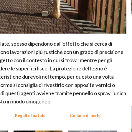
riate, spesso dipendono dall'effetto che si cerca di
cono lavorazioni più rustiche con un grado di precisione
getto con il contesto in cui si trova; mentre per gli
dere le superfici lisce. La protezione del legno è
ristiche durevoli nel tempo, per questo una volta
forme si consiglia di rivestirlo con apposite vernici o
di questi agenti avviene tramite pennello o spray l'unica
posto in modo omogeneo.
Regali di natale
Collane di perle