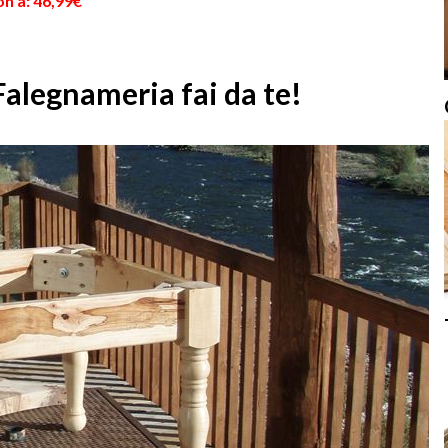
n a: 46,99€
Falegnameria fai da te!