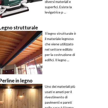
diversi materiali e
superfici. Esiste la
levigatrice p ...
Legno strutturale
Il legno strutturale è
il materiale legnoso
che viene utilizzato
nel settore edilizio
per la costruzione di
edifici. Il legno ...
Perline in legno
Uno dei materiali più
usati e amati per il
rivestimento di
pavimenti e pareti
nelle case è il legno.