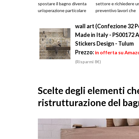
spostare il bagno diventa
settore e richiedere u
un'operazione particolare
preventivo lavori che
da eseguire con cura e
descriva accuratamente
attenzi...
tip...
wall art (Confezione 32 P
Made in Italy - PS00172 A
Stickers Design - Tulum
Prezzo:
in offerta su Amazo
(Risparmi 8€)
Scelte degli elementi c
ristrutturazione del ba