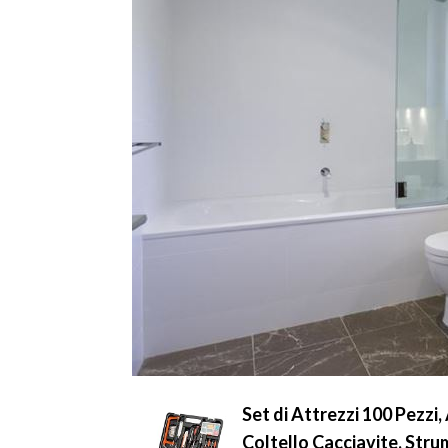
Set di Attrezzi 100 Pezzi
Coltello Cacciavite, Stru