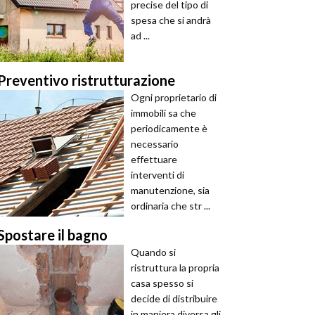
precise del tipo di
spesa che si andrà
ad ...
Preventivo ristrutturazione
Ogni proprietario di
immobili sa che
periodicamente è
necessario
effettuare
interventi di
manutenzione, sia
ordinaria che str ...
Spostare il bagno
Quando si
ristruttura la propria
casa spesso si
decide di distribuire
in maniera diversa gli