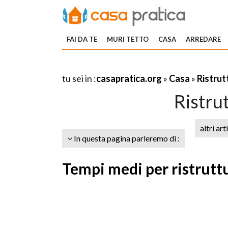
FAI DA TE
MURI TETTO
CASA
ARREDARE
tu sei in :
casapratica.org
»
Casa
»
Ristrut
Ristru
altri art
In questa pagina parleremo di :
Tempi medi per ristrutt