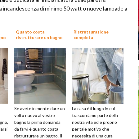
ine a incandescenza di minimo 50 watt o nuove lampade a
Quanto costa
Ristrutturazione
gno
ristrutturare un bagno
completa
Se avete in mente dare un
La casa è il luogo in cui
a
volto nuovo al vostro
trascorriamo parte della
agno,
bagno la prima domanda
nostra vita ed è proprio
arsi
da farvi è quanto costa
per tale motivo che
ristrutturare un bagno. Il
necessita di una cura