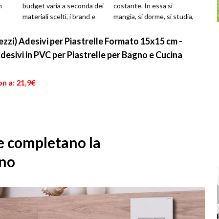
n
budget varia a seconda dei
costante. In essa si
materiali scelti, i brand e
mangia, si dorme, si studia,
 il
soprattutto i materiali...
ci si rilassa, si ricevono
ospit...
ezzi) Adesivi per Piastrelle Formato 15x15 cm -
desivi in PVC per Piastrelle per Bagno e Cucina
n a: 21,9€
he completano la
gno