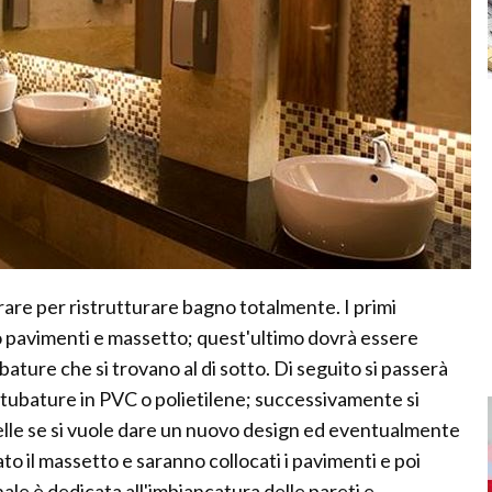
rare per ristrutturare bagno totalmente. I primi
 pavimenti e massetto; quest'ultimo dovrà essere
bature che si trovano al di sotto. Di seguito si passerà
di tubature in PVC o polietilene; successivamente si
strelle se si vuole dare un nuovo design ed eventualmente
to il massetto e saranno collocati i pavimenti e poi
inale è dedicata all'imbiancatura delle pareti e