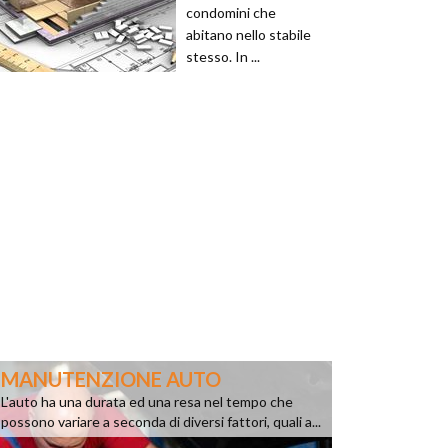
condomini che
abitano nello stabile
stesso. In ...
MANUTENZIONE AUTO
L'auto ha una durata ed una resa nel tempo che
possono variare a seconda di diversi fattori, quali a...