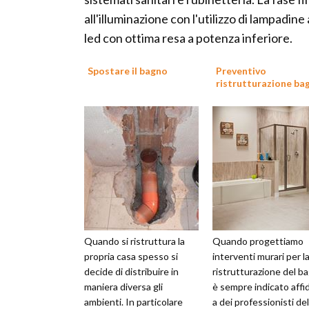
all'illuminazione con l'utilizzo di lampad
led con ottima resa a potenza inferiore.
Spostare il bagno
Preventivo
ristrutturazione ba
Quando si ristruttura la
Quando progettiamo
propria casa spesso si
interventi murari per l
decide di distribuire in
ristrutturazione del b
maniera diversa gli
è sempre indicato affid
ambienti. In particolare
a dei professionisti del