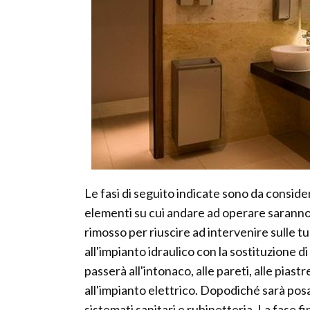
Le fasi di seguito indicate sono da conside
elementi su cui andare ad operare saranno
rimosso per riuscire ad intervenire sulle tu
all'impianto idraulico con la sostituzione 
passerà all'intonaco, alle pareti, alle pia
all'impianto elettrico. Dopodiché sarà posa
sistemati sanitari e rubinetteria. La fase f