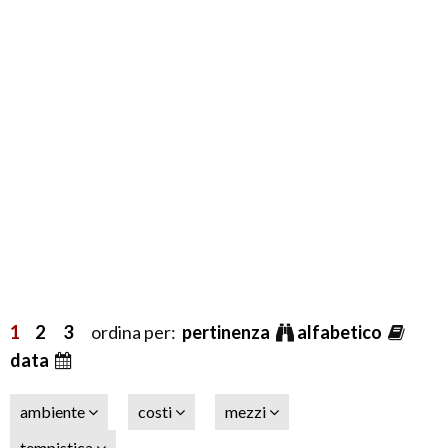
1
2
3
ordina per:
pertinenza
alfabetico
data
ambiente
costi
mezzi
tempistica