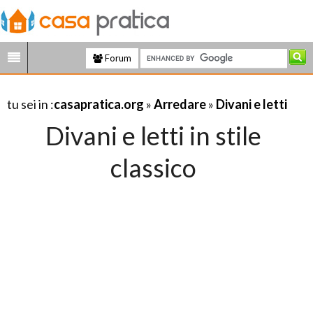
Forum
tu sei in :
casapratica.org
»
Arredare
»
Divani e letti
Divani e letti in stile
classico