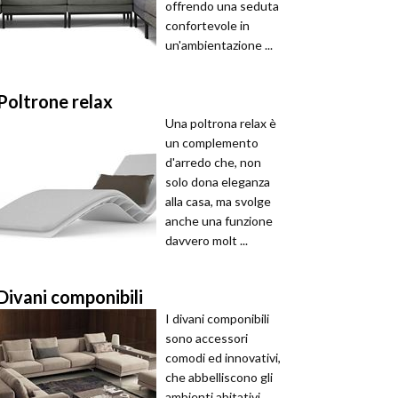
offrendo una seduta
confortevole in
un'ambientazione ...
Poltrone relax
Una poltrona relax è
un complemento
d'arredo che, non
solo dona eleganza
alla casa, ma svolge
anche una funzione
davvero molt ...
Divani componibili
I divani componibili
sono accessori
comodi ed innovativi,
che abbelliscono gli
ambienti abitativi