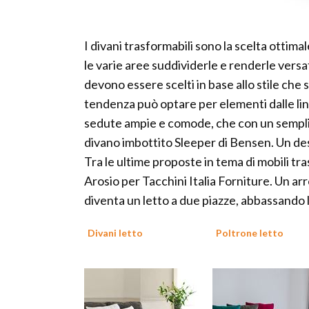
I divani trasformabili sono la scelta ottimal
le varie aree suddividerle e renderle versatil
devono essere scelti in base allo stile che s
tendenza può optare per elementi dalle lin
sedute ampie e comode, che con un semplic
divano imbottito Sleeper di Bensen. Un des
Tra le ultime proposte in tema di mobili tra
Arosio per Tacchini Italia Forniture. Un ar
diventa un letto a due piazze, abbassando 
Divani letto
Poltrone letto