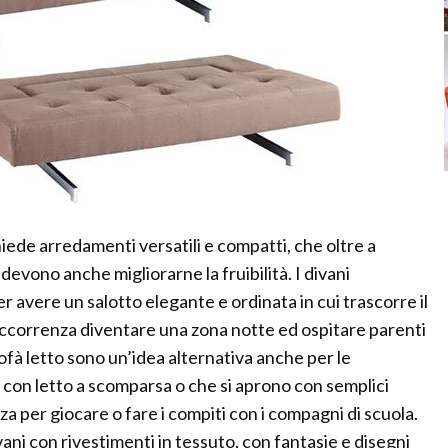
hiede arredamenti versatili e compatti, che oltre a
 devono anche migliorarne la fruibilità. I divani
r avere un salotto elegante e ordinata in cui trascorre il
l’occorrenza diventare una zona notte ed ospitare parenti
ofà letto sono un’idea alternativa anche per le
 con letto a scomparsa o che si aprono con semplici
nza per giocare o fare i compiti con i compagni di scuola.
ivani con rivestimenti in tessuto, con fantasie e disegni