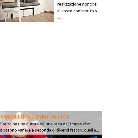
realizzazione nonché
al costo contenuto s
...
MANUTENZIONE AUTO
L'auto ha una durata ed una resa nel tempo che
possono variare a seconda di diversi fattori, quali a...