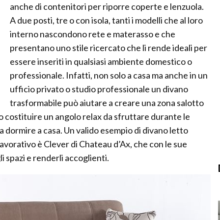
anche di contenitori per riporre coperte e lenzuola.
A due posti, tre o con isola, tanti i modelli che al loro
interno nascondono rete e materasso e che
presentano uno stile ricercato che li rende ideali per
essere inseriti in qualsiasi ambiente domestico o
professionale. Infatti, non solo a casa ma anche in un
ufficio privato o studio professionale un divano
trasformabile può aiutare a creare una zona salotto
po costituire un angolo relax da sfruttare durante le
a dormire a casa. Un valido esempio di divano letto
lavorativo è Clever di Chateau d’Ax, che con le sue
i spazi e renderli accoglienti.