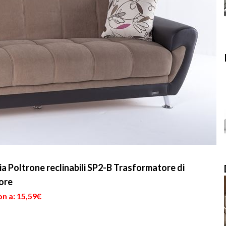
a Poltrone reclinabili SP2-B Trasformatore di
ore
n a: 15,59€