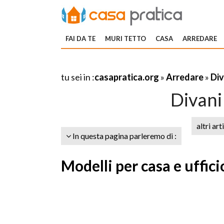
FAI DA TE
MURI TETTO
CASA
ARREDARE
tu sei in :
casapratica.org
»
Arredare
»
Div
Divani
altri art
In questa pagina parleremo di :
Modelli per casa e uffici