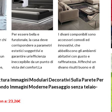
Per essere bella e
I divani componibili sono
r chi
funzionale, la casa deve
accessori comodi ed
corrispondere a parametri
innovativi, che
estetici soggettivi e
abbelliscono gli ambienti
 un
garantire un'efficienza
abitativi con gusto e
ineccepibile da un punto di
raffinatezza. Affinché un
e,
vista del comfort.La
divano risulti buono e di
forma
versatilità di arredi, quali i
gran qualità, è importante
di...
che sia com...
ittura Immagini Modulari Decorativi Sulla Parete Per
ondo Immagini Moderne Paesaggio senza telaio-
n a: 23,26€