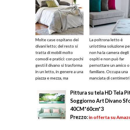
Molte case ospitano dei
La poltrona letto è
divani letto; del resto si
un'ottima soluzione pe
tratta di mobili molto
non ha la camera degli
comodi e pratici: con pochi
ospiti e non può far
gesti il divano si trasforma
pernottare un amico o
in un letto, in genere a una
familiare. Occupa una
piazza e mezza, ma
manciata di centimetri 
esistono modelli anch...
all’occorrenza, si tras
in un ...
Pittura su tela HD Tela P
Soggiorno Art Divano Sf
40CM*60cm*3
Prezzo:
in offerta su Amazo