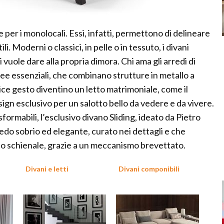
e per i monolocali. Essi, infatti, permettono di delineare
i. Moderni o classici, in pelle o in tessuto, i divani
i vuole dare alla propria dimora. Chi ama gli arredi di
ee essenziali, che combinano strutture in metallo a
e gesto diventino un letto matrimoniale, come il
ign esclusivo per un salotto bello da vedere e da vivere.
sformabili, l’esclusivo divano Sliding, ideato da Pietro
redo sobrio ed elegante, curato nei dettagli e che
lo schienale, grazie a un meccanismo brevettato.
Divani e letti
Divani componibili