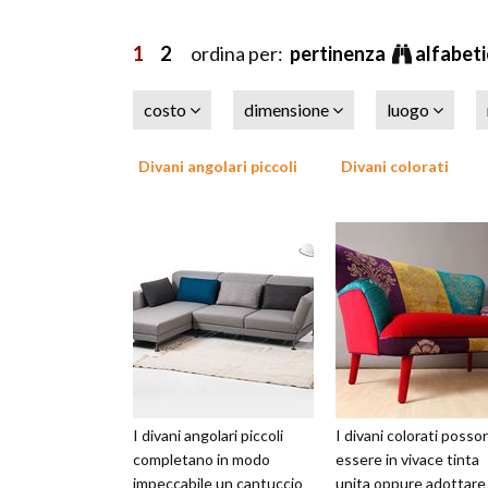
1
2
ordina per:
pertinenza
alfabet
costo
dimensione
luogo
Divani angolari piccoli
Divani colorati
I divani angolari piccoli
I divani colorati posso
completano in modo
essere in vivace tinta
impeccabile un cantuccio
unita oppure adottare