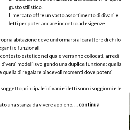
gusto stilistico.
Il mercato offre un vasto assortimento di divani e
letti per poter andare incontro ad esigenze
opria abitazione deve uniformarsi al carattere di chi lo
eganti e funzionali.
 contesto estetico nel quale verranno collocati, arredi
n diversi modelli svolgendo una duplice funzione: quella
e e quella di regalare piacevoli momenti dove potersi
getto principale i divani e i letti sono i soggiorni e le
tato una stanza da vivere appieno,
... continua