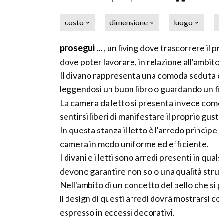
costo
dimensione
luogo
prosegui ...
, un living dove trascorrere il
dove poter lavorare, in relazione all'ambi
Il divano rappresenta una comoda seduta 
leggendosi un buon libro o guardando un film
La camera da letto si presenta invece co
sentirsi liberi di manifestare il proprio gu
In questa stanza il letto è l'arredo princip
camera in modo uniforme ed efficiente.
I divani e i letti sono arredi presenti in qu
devono garantire non solo una qualità stru
Nell'ambito di un concetto del bello che si 
il design di questi arredi dovrà mostrarsi c
espresso in eccessi decorativi.