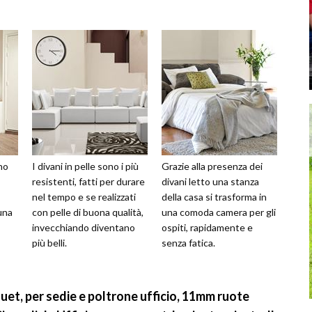
no
I divani in pelle sono i più
Grazie alla presenza dei
resistenti, fatti per durare
divani letto una stanza
nel tempo e se realizzati
della casa si trasforma in
una
con pelle di buona qualità,
una comoda camera per gli
invecchiando diventano
ospiti, rapidamente e
più belli.
senza fatica.
et, per sedie e poltrone ufficio, 11mm ruote