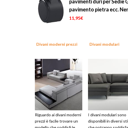
pavimenti duri per Sedie G
pavimento pietra ecc. N
11,95€
Divani moderni prezzi
Divani modulari
Riguardo ai divani moderni
I divani modulari sono
prezzi è facile trovare un
disponibili in diversi stil
modello che soddisfi le
che potranno soddisfa