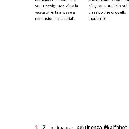
vostre esigenze, vista la
sia gli amanti dello stil
vasta offerta in base a
classico che di quello
dimensioni e materiali.
moderno.
1
2
ordina per:
pertinenza
alfabet