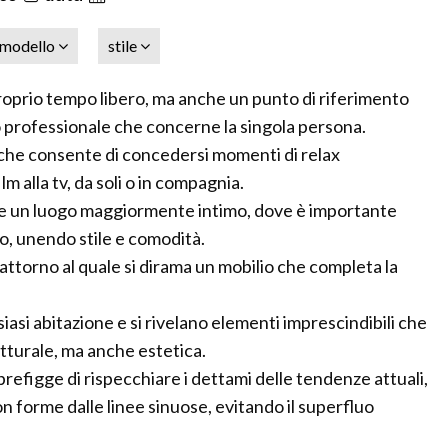
modello
stile
 proprio tempo libero, ma anche un punto di riferimento
to professionale che concerne la singola persona.
che consente di concedersi momenti di relax
 alla tv, da soli o in compagnia.
me un luogo maggiormente intimo, dove è importante
sto, unendo stile e comodità.
e attorno al quale si dirama un mobilio che completa la
alsiasi abitazione e si rivelano elementi imprescindibili che
tturale, ma anche estetica.
prefigge di rispecchiare i dettami delle tendenze attuali,
on forme dalle linee sinuose, evitando il superfluo