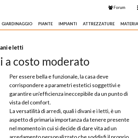
Forum
GIARDINAGGIO
PIANTE
IMPIANTI
ATTREZZATURE
MATERIA
ani e letti
ti a costo moderato
Per essere bella e funzionale, la casa deve
corrispondere a parametri estetici soggettivi e
garantire un'efficienza ineccepibile da un punto di
vista del comfort.
La versatilità di arredi, quali i divani e i letti, è un
aspetto di primaria importanza da tenere presente
nel momento in cui si decide di dare vita ad un
arredamento personalizzato che soddisfi il proprio