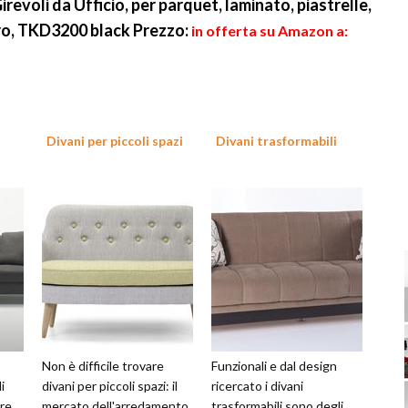
irevoli da Ufficio, per parquet, laminato, piastrelle,
ero, TKD3200 black
Prezzo:
in offerta su Amazon a:
Divani per piccoli spazi
Divani trasformabili
Non è difficile trovare
Funzionali e dal design
i
divani per piccoli spazi: il
ricercato i divani
re
mercato dell'arredamento
trasformabili sono degli