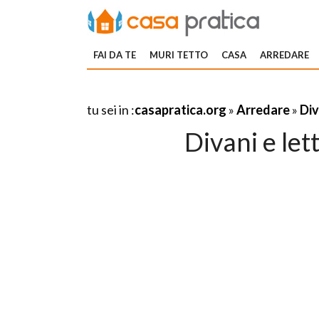
FAI DA TE
MURI TETTO
CASA
ARREDARE
tu sei in :
casapratica.org
»
Arredare
»
Div
Divani e let