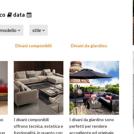
ico
data
modello
stile
Divani componibili
Divani da giardino
no
I divani componibili
I divani da giardino sono
offrono tecnica, estetica e
perfetti per rendere
 un
funzionalità, in quanto con
accogliente ed originale