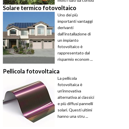
molti i dati da consid
...
Solare termico fotovoltaico
Uno dei più
importanti vantaggi
derivanti
dall'installazione di
un impianto
fotovoltaico è
rappresentato dal
risparmio econom ...
Pellicola fotovoltaica
La pellicola
fotovoltaica è
un'innovativa
alternativa ai classici
e più diffusi pannelli
solari. Questi ultimi
hanno una stru ...