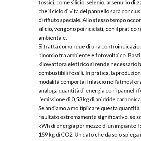
tossici, come silicio, selenio, arsenurio di g
che il ciclo di vita del pannello sarà concl
di rifiuto speciale. Allo stesso tempo occor
silicio, vengono poi riciclati, con il pratic
ambientale.
Si tratta comunque di una controindicazion
binomio tra ambiente e fotovoltaico. Basti 
kilowattora elettrico si rende necessario 
combustibili fossili. In pratica, la produzi
modalità comporta il rilascio nell'atmosfer
analoga quantità di energia con i pannelli
l'emissione di 0,53 kg di anidride carbonica 
Se andiamo a moltiplicare questa quantità
risultato estremamente significativo, se so
kWh di energia per mezzo di un impianto 
159 kg di CO2. Un dato che da solo spiega i