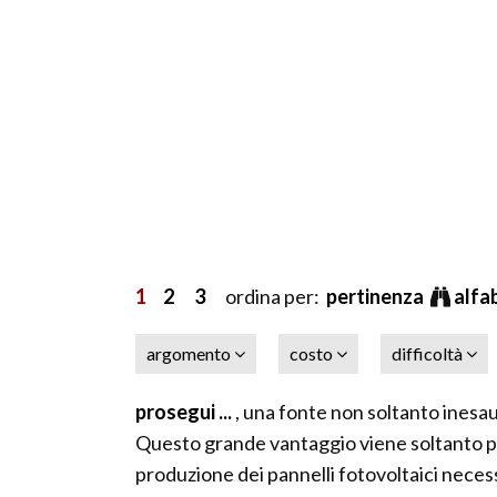
1
2
3
ordina per:
pertinenza
alfa
argomento
costo
difficoltà
prosegui ...
, una fonte non soltanto inesau
Questo grande vantaggio viene soltanto par
produzione dei pannelli fotovoltaici necess