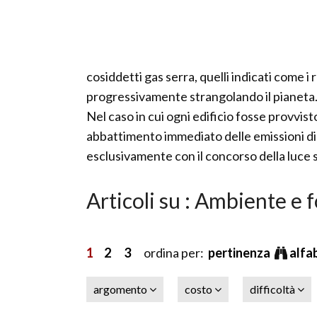
cosiddetti gas serra, quelli indicati come 
progressivamente strangolando il pianeta
Nel caso in cui ogni edificio fosse provvis
abbattimento immediato delle emissioni di
esclusivamente con il concorso della luce 
Articoli su : Ambiente e 
1
2
3
ordina per:
pertinenza
alfa
argomento
costo
difficoltà