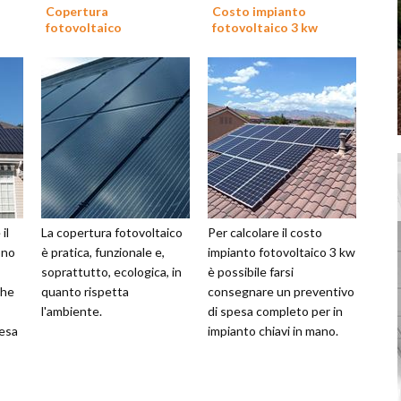
Copertura
Costo impianto
fotovoltaico
fotovoltaico 3 kw
il
La copertura fotovoltaico
Per calcolare il costo
ono
è pratica, funzionale e,
impianto fotovoltaico 3 kw
soprattutto, ecologica, in
è possibile farsi
che
quanto rispetta
consegnare un preventivo
l'ambiente.
di spesa completo per in
pesa
impianto chiavi in mano.