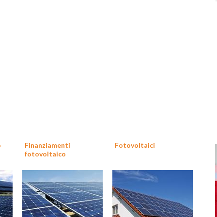
o
Finanziamenti
Fotovoltaici
fotovoltaico