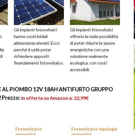
Gli impianti fotovoltaici
Gli impianti fotovoltaici
o
hanno costi iniziali
offrono la reale possibilità
abbastanza elevati. Ecco
di poter ridurre le spese
la
perché è utile poter
energetiche con una
di
richiedere appositi
soluzione realmente
finanziamenti fotovoltaico.
ecologica, con costi
accessibili.
E AL PIOMBO 12V 18AH ANTIFURTO GRUPPO
2
Prezzo:
in offerta su Amazon a: 22,99€
Fotovoltaico
Fotovoltaico tipologie
preventivi
preventivi