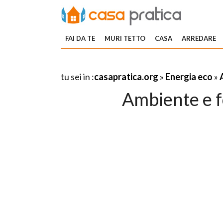
FAI DA TE
MURI TETTO
CASA
ARREDARE
tu sei in :
casapratica.org
»
Energia eco
»
Ambiente e f