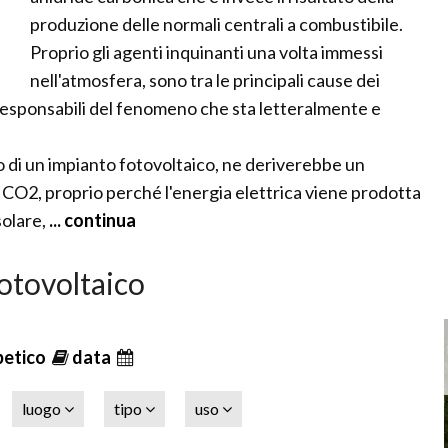
produzione delle normali centrali a combustibile.
Proprio gli agenti inquinanti una volta immessi
nell'atmosfera, sono tra le principali cause dei
i responsabili del fenomeno che sta letteralmente e
.
to di un impianto fotovoltaico, ne deriverebbe un
 CO2, proprio perché l'energia elettrica viene prodotta
solare,
... continua
fotovoltaico
betico
data
luogo
tipo
uso