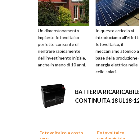
Un dimensionamento
In questo articolo vi
impianto fotovoltaico
introduciamo all'effett
perfetto consente di
fotovoltaico, il
rientrare rapidamente
meccanismo atomico al
dell'investimento iniziale,
base della produzione 
anche in meno di 10 anni.
energia elettrica nelle
celle solari.
BATTERIA RICARICABIL
CONTINUITA 18 UL18-1
Fotovoltaico a costo
Fotovoltaico
zero
condominiale