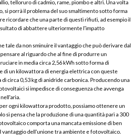
allio, telloruro di cadmio, rame, piombo e altri. Una volta
uso, si porrà il problema del suo smaltimento sotto forma
re ricordare che una parte di questi rifiuti, ad esempio il
o risultato di abbattere ulteriormente l'impatto
e tale da non sminuire il vantaggio che può derivare dal
pensare al riguardo che al fine di produrre un
bruciare in media circa 2,56 kWh sotto forma di
one di un kilowattora di energia elettrica con queste
a di circa 0,53 kg di anidride carbonica. Producendo una
 fotovoltaici si impedisce di conseguenza che avvenga
nell'aria.
 per ogni kilowattora prodotto, possiamo ottenere un
lo si pensa che la produzione di una quantità pari a 300
fotovoltaico comporta una mancata emissione di ben
l vantaggio dell'unione tra ambiente e fotovoltaico.