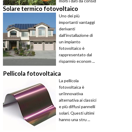
molti i dati da consid
...
Solare termico fotovoltaico
Uno dei più
importanti vantaggi
derivanti
dall'installazione di
un impianto
fotovoltaico è
rappresentato dal
risparmio econom ...
Pellicola fotovoltaica
La pellicola
fotovoltaica è
un'innovativa
alternativa ai classici
e più diffusi pannelli
solari. Questi ultimi
hanno una stru ...