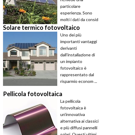
particolare
esperienza. Sono
molti i dati da consid
...
Solare termico fotovoltaico
Uno dei più
importanti vantaggi
derivanti
dall'installazione di
un impianto
fotovoltaico è
rappresentato dal
risparmio econom ...
Pellicola fotovoltaica
La pellicola
fotovoltaica è
un'innovativa
alternativa ai classici
e più diffusi pannelli
solari. Questi ultimi