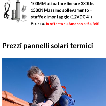
100MM attuatore lineare 330Lbs
1500N Massimo sollevamento +
staffe di montaggio (12VDC 4'')
Prezzo:
in offerta su Amazon a: 54,84€
Prezzi pannelli solari termici