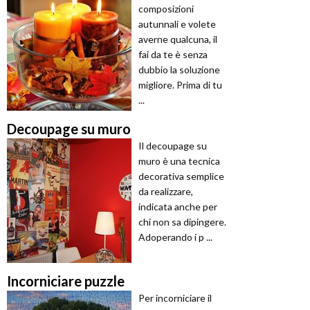
composizioni
autunnali e volete
averne qualcuna, il
fai da te è senza
dubbio la soluzione
migliore. Prima di tu
...
Decoupage su muro
Il decoupage su
muro è una tecnica
decorativa semplice
da realizzare,
indicata anche per
chi non sa dipingere.
Adoperando i p ...
Incorniciare puzzle
Per incorniciare il