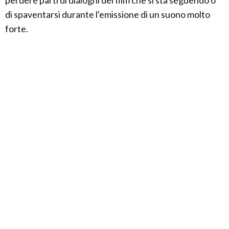
perdere parti di dialoghi del film che si sta seguendo o
di spaventarsi durante l'emissione di un suono molto
forte.