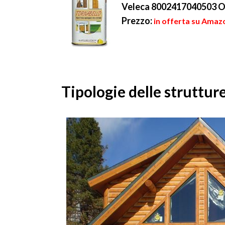
Veleca 8002417040503 Ol
Prezzo:
in offerta su Amazo
Tipologie delle struttur