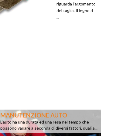
riguarda l’argomento
del taglio. Il legno d
...
MANUTENZIONE AUTO
L'auto ha una durata ed una resa nel tempo che
possono variare a seconda di diversi fattori, quali a...