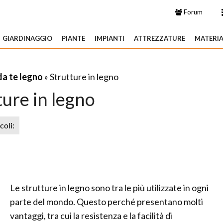
Forum
GIARDINAGGIO
PIANTE
IMPIANTI
ATTREZZATURE
MATERIA
da te legno
» Strutture in legno
ture in legno
icoli:
Le strutture in legno sono tra le più utilizzate in ogni
parte del mondo. Questo perché presentano molti
vantaggi, tra cui la resistenza e la facilità di