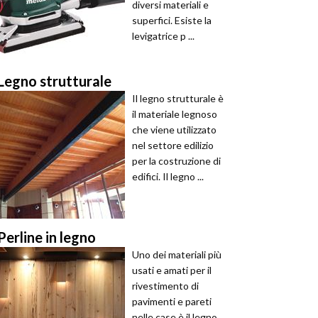
diversi materiali e
superfici. Esiste la
levigatrice p ...
Legno strutturale
Il legno strutturale è
il materiale legnoso
che viene utilizzato
nel settore edilizio
per la costruzione di
edifici. Il legno ...
Perline in legno
Uno dei materiali più
usati e amati per il
rivestimento di
pavimenti e pareti
nelle case è il legno.