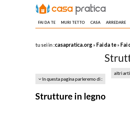
FAI DA TE
MURI TETTO
CASA
ARREDARE
tu sei in :
casapratica.org
»
Fai da te
»
Fai 
Strut
altri art
In questa pagina parleremo di :
Strutture in legno