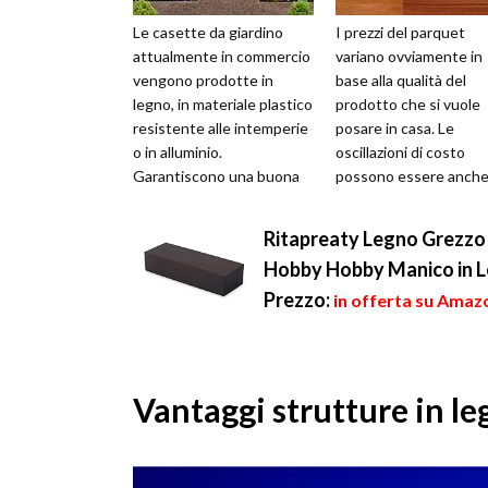
Le casette da giardino
I prezzi del parquet
attualmente in commercio
variano ovviamente in
vengono prodotte in
base alla qualità del
legno, in materiale plastico
prodotto che si vuole
resistente alle intemperie
posare in casa. Le
o in alluminio.
oscillazioni di costo
Garantiscono una buona
possono essere anch
durata nel corso degli anni
notevoli e dipendono 
e consent...
solo dalla qualità della 
Ritapreaty Legno Grezzo d
Hobby Hobby Manico in L
Prezzo:
in offerta su Amazo
Vantaggi strutture in l