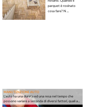
notano. Quando il
parquet è rovinato
cosa fare? N ...
MANUTENZIONE AUTO
L'auto ha una durata ed una resa nel tempo che
possono variare a seconda di diversi fattori, quali a...