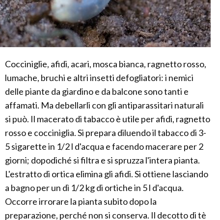
Cocciniglie, afidi, acari, mosca bianca, ragnetto rosso,
lumache, bruchi e altri insetti defogliatori: i nemici
delle piante da giardino e da balcone sono tanti e
affamati. Ma debellarli con gli antiparassitari naturali
si può. Il macerato di tabacco è utile per afidi, ragnetto
rosso e cocciniglia. Si prepara diluendo il tabacco di 3-
5 sigarette in 1/2 l d'acqua e facendo macerare per 2
giorni; dopodiché si filtra e si spruzza l'intera pianta.
L'estratto di ortica elimina gli afidi. Si ottiene lasciando
a bagno per un dì 1/2 kg di ortiche in 5 l d'acqua.
Occorre irrorare la pianta subito dopo la
preparazione, perché non si conserva. Il decotto di tè