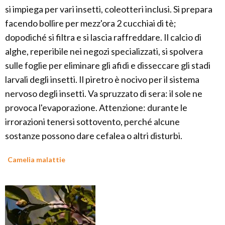
si impiega per vari insetti, coleotteri inclusi. Si prepara
facendo bollire per mezz'ora 2 cucchiai di tè;
dopodiché si filtra e si lascia raffreddare. Il calcio di
alghe, reperibile nei negozi specializzati, si spolvera
sulle foglie per eliminare gli afidi e disseccare gli stadi
larvali degli insetti. Il piretro è nocivo per il sistema
nervoso degli insetti. Va spruzzato di sera: il sole ne
provoca l'evaporazione. Attenzione: durante le
irrorazioni tenersi sottovento, perché alcune
sostanze possono dare cefalea o altri disturbi.
Camelia malattie