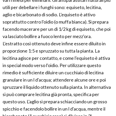
vari rimedi per eliminarli. Gli antiparassitari naturali più
utili per debellare i funghi sono: equiseto, lecitina,
aglio e bicarbonato di sodio. L'equiseto è attivo
soprattutto contro l'oidio (o muffa bianca). Si prepara
facendo macerare per un dì 1/2 kg di equiseto, che poi
va lasciato bollire a fuoco lento per mezz'ora.
L'estratto così ottenuto deve infine essere diluito in
proporzione 1:5 e spruzzato su tutta la pianta. La
lecitina agisce per contatto, e come l'equiseto è attiva
in special modo verso l'oidio. Per utilizzare questo
rimedio è sufficiente diluire un cucchiaio di lecitina
granulare in un l d'acqua; attendere alcune ore e poi
spruzzare il liquido ottenuto sulla pianta. In alternativa
si può comprare lecitina già pronta, specifica per
questo uso. L'aglio si prepara schiacciando un grosso
spicchio e facendolo bollire in un l d'acqua, mentre il