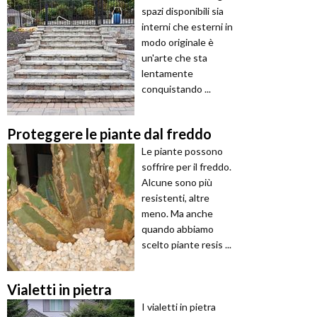
spazi disponibili sia
interni che esterni in
modo originale è
un'arte che sta
lentamente
conquistando ...
Proteggere le piante dal freddo
Le piante possono
soffrire per il freddo.
Alcune sono più
resistenti, altre
meno. Ma anche
quando abbiamo
scelto piante resis ...
Vialetti in pietra
I vialetti in pietra