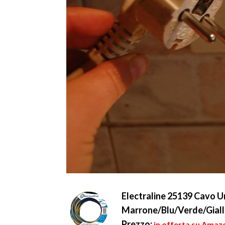
Electraline 25139 Cavo U
Marrone/Blu/Verde/Gial
Prezzo:
in offerta su Amazo