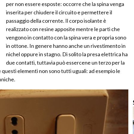
per non essere esposte: occorre che la spina venga
inserita per chiudere il circuito e permettere il
passaggio della corrente. Il corpo isolante è
realizzato con resine apposite mentre le parti che
vengono in contatto con la spina vera e propria sono
in ottone. In genere hanno anche un rivestimento in
nichel oppure in stagno. Di solito la presa elettrica ha
due contatti, tuttavia può essercene un terzo per la
questi elementi non sono tutti uguali: ad esempio le
nniche.