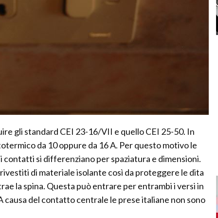
uire gli standard CEI 23-16/VII e quello CEI 25-50. In
totermico da 10 oppure da 16 A. Per questo motivo le
i contatti si differenziano per spaziatura e dimensioni.
vestiti di materiale isolante così da proteggere le dita
rae la spina. Questa può entrare per entrambi i versi in
 causa del contatto centrale le prese italiane non sono