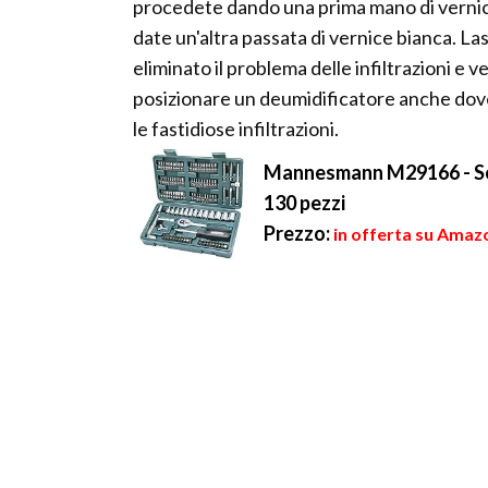
procedete dando una prima mano di vernice
date un'altra passata di vernice bianca. L
eliminato il problema delle infiltrazioni e v
posizionare un deumidificatore anche dove 
le fastidiose infiltrazioni.
Mannesmann M29166 - Set c
130 pezzi
Prezzo:
in offerta su Amazo