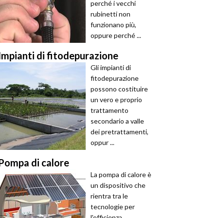
perché i vecchi
rubinetti non
funzionano più,
oppure perché ...
Impianti di fitodepurazione
Gli impianti di
fitodepurazione
possono costituire
un vero e proprio
trattamento
secondario a valle
dei pretrattamenti,
oppur ...
Pompa di calore
La pompa di calore è
un dispositivo che
rientra tra le
tecnologie per
l'efficienza