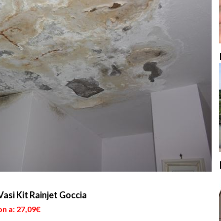
Vasi Kit Rainjet Goccia
n a: 27,09€