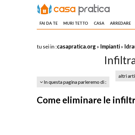
FAI DA TE
MURI TETTO
CASA
ARREDARE
tu sei in :
casapratica.org
»
Impianti
»
Idra
Infiltr
altri art
In questa pagina parleremo di :
Come eliminare le infilt