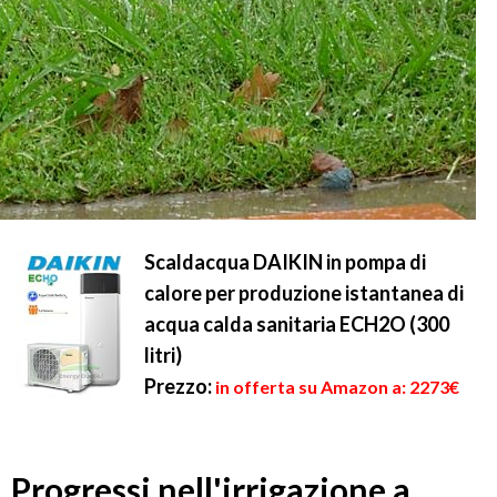
Scaldacqua DAIKIN in pompa di
calore per produzione istantanea di
acqua calda sanitaria ECH2O (300
litri)
Prezzo:
in offerta su Amazon a: 2273€
Progressi nell'irrigazione a