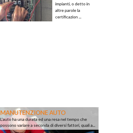
impianti, o detto in
altre parole la
certificazion ...
MANUTENZIONE AUTO
L'auto ha una durata ed una resa nel tempo che
possono variare a seconda di diversi fattori, quali a...