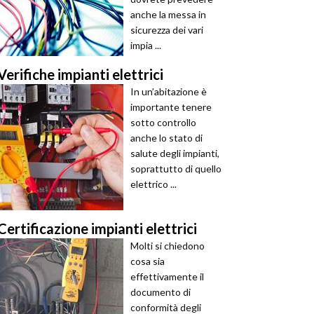
anche la messa in
sicurezza dei vari
impia ...
Verifiche impianti elettrici
In un’abitazione è
importante tenere
sotto controllo
anche lo stato di
salute degli impianti,
soprattutto di quello
elettrico ...
Certificazione impianti elettrici
Molti si chiedono
cosa sia
effettivamente il
documento di
conformità degli