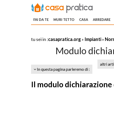
FAI DA TE
MURI TETTO
CASA
ARREDARE
tu sei in :
casapratica.org
»
Impianti
»
Norm
Modulo dichia
altri art
In questa pagina parleremo di :
Il modulo dichiarazione