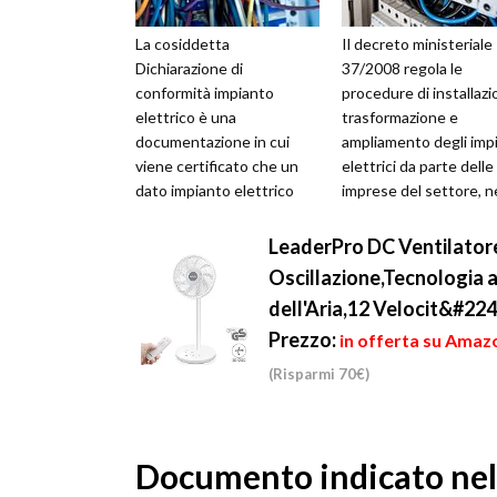
La cosiddetta
Il decreto ministeriale
Dichiarazione di
37/2008 regola le
conformità impianto
procedure di installazi
elettrico è una
trasformazione e
documentazione in cui
ampliamento degli impi
viene certificato che un
elettrici da parte delle
dato impianto elettrico
imprese del settore, n
appena installato è
rispetto di precise no
pienamente conforme alla
di sicurez...
LeaderPro DC Ventilator
legge. Questo sta...
Oscillazione,Tecnologia a
dell'Aria,12 Velocit&#22
Prezzo:
in offerta su Amaz
(Risparmi 70€)
Documento indicato nell