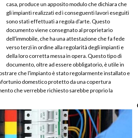
casa, produce un apposito modulo che dichiara che
gli impianti realizzati ed i conseguenti lavori eseguiti
sono stati effettuati a regola d'arte. Questo
documento viene consegnato al proprietario
dell'immobile, che ha una attestazione che fa fede
verso terzi in ordine alla regolarità degli impianti e
della loro corretta messa in opera. Questo tipo di
documento, oltre ad essere obbligatorio, è utile in
mostrare che l'impianto è stato regolarmente installato e
i infortunio domestico protetto da una copertura
mento che verrebbe richiesto sarebbe proprio la