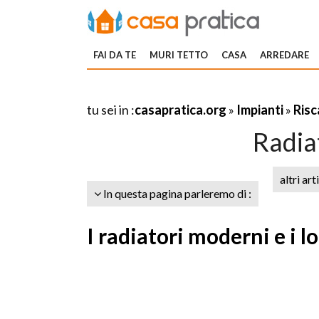
FAI DA TE
MURI TETTO
CASA
ARREDARE
tu sei in :
casapratica.org
»
Impianti
»
Ris
Radia
altri art
In questa pagina parleremo di :
I radiatori moderni e i l