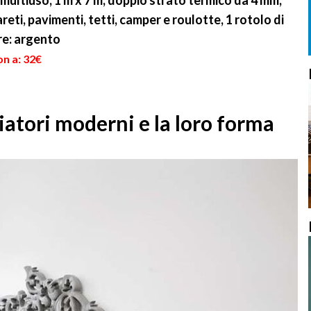
 multiuso, 1 m x 7 m, doppio strato termico da 4 mm,
reti, pavimenti, tetti, camper e roulotte, 1 rotolo di
ore: argento
on a: 32€
iatori moderni e la loro forma