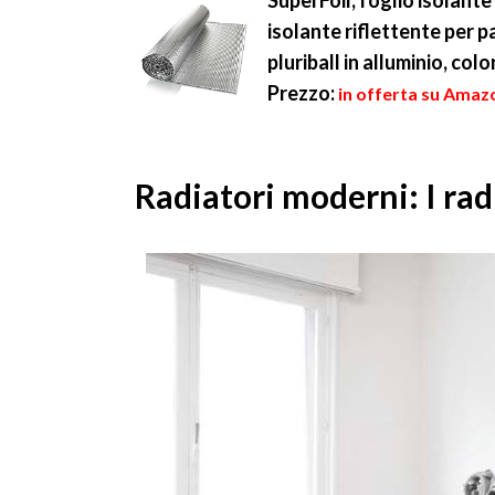
SuperFoil, foglio isolante
isolante riflettente per pa
pluriball in alluminio, col
Prezzo:
in offerta su Amaz
Radiatori moderni: I rad