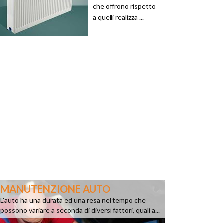
che offrono rispetto
a quelli realizza ...
MANUTENZIONE AUTO
L'auto ha una durata ed una resa nel tempo che
possono variare a seconda di diversi fattori, quali a...