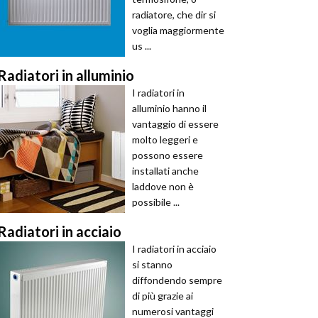
radiatore, che dir si
voglia maggiormente
us ...
Radiatori in alluminio
I radiatori in
alluminio hanno il
vantaggio di essere
molto leggeri e
possono essere
installati anche
laddove non è
possibile ...
Radiatori in acciaio
I radiatori in acciaio
si stanno
diffondendo sempre
di più grazie ai
numerosi vantaggi