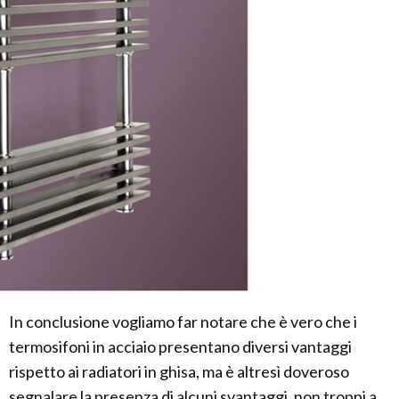
In conclusione vogliamo far notare che è vero che i
termosifoni in acciaio presentano diversi vantaggi
rispetto ai radiatori in ghisa, ma è altresì doveroso
segnalare la presenza di alcuni svantaggi, non troppi a