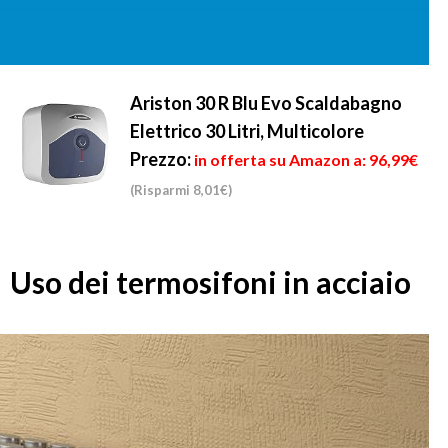
Ariston 30 R Blu Evo Scaldabagno
Elettrico 30 Litri, Multicolore
Prezzo:
in offerta su Amazon a: 96,99€
(Risparmi 8,01€)
Uso dei termosifoni in acciaio